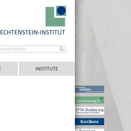
E
INSTITUTE
KonSens