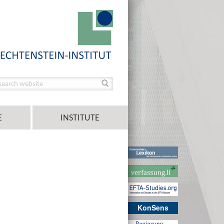
E
INSTITUTE
KonSens