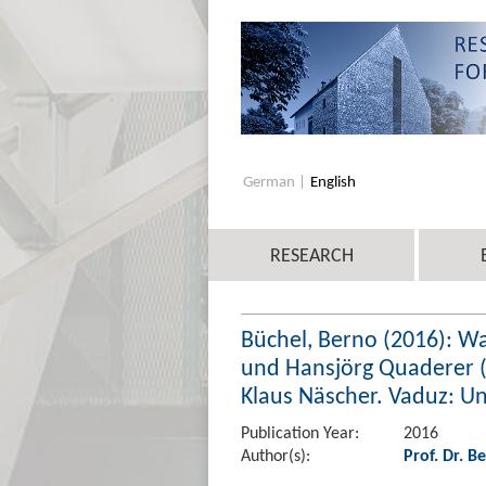
German
English
RESEARCH
Büchel, Berno (2016): W
und Hansjörg Quaderer (H
Klaus Näscher. Vaduz: Uni
Publication Year:
2016
Author(s):
Prof. Dr. 