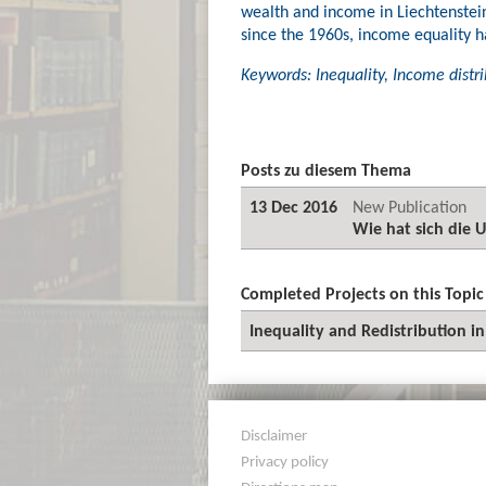
wealth and income in Liechtenstein
since the 1960s, income equality 
Keywords: Inequality, Income distri
Posts zu diesem Thema
13 Dec 2016
New Publication
Wie hat sich die U
Completed Projects on this Topic
Inequality and Redistribution in
Disclaimer
Privacy policy