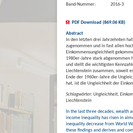
Band-Nummer:
2016-3
PDF Download (869.06 KB)
Abstract
In den letzten drei Jahrzehnten ha
zugenommen und in fast allen hoch
Einkommensungleichheit gekommen 
1980er-Jahre stark abgenommen hat
und stellt die wichtigsten Kennza
Liechtenstein zusammen, soweit es
Ende der 1960er-Jahre die Unglei
hat, ist die Ungleichheit der Eink
Schlagwörter: Ungleichheit, Einko
Liechtenstein
In the last three decades, wealth a
income inequality has risen in almo
inequality decrease from World War
these findings and derives and comp