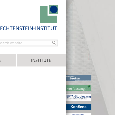
E
INSTITUTE
KonSens