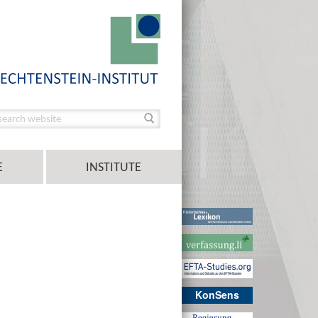
E
INSTITUTE
KonSens