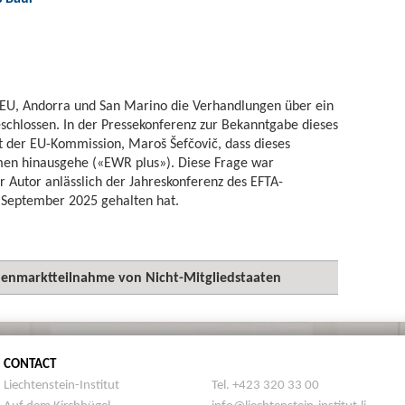
EU, Andorra und San Marino die Verhandlungen über ein
chlossen. In der Pressekonferenz zur Bekanntgabe dieses
nt der EU-Kommission, Maroš Šefčovič, dass dieses
 hinausgehe («EWR plus»). Diese Frage war
r Autor anlässlich der Jahreskonferenz des EFTA-
 September 2025 gehalten hat.
innenmarktteilnahme von Nicht-Mitgliedstaaten
CONTACT
Liechtenstein-Institut
Tel. +423 320 33 00
Auf dem Kirchhügel
info@liechtenstein-institut.li