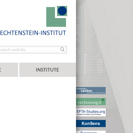
E
INSTITUTE
KonSens