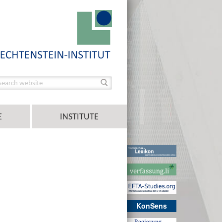
E
INSTITUTE
KonSens