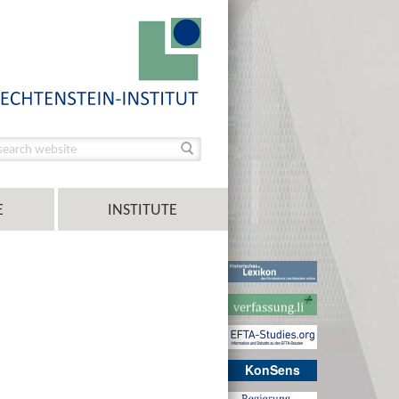
E
INSTITUTE
KonSens