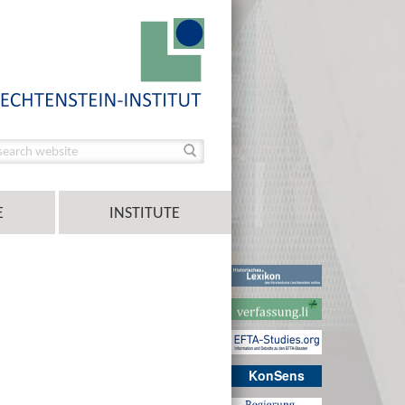
E
INSTITUTE
KonSens