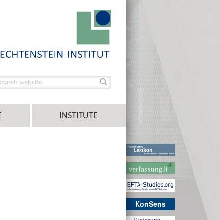
E
INSTITUTE
KonSens