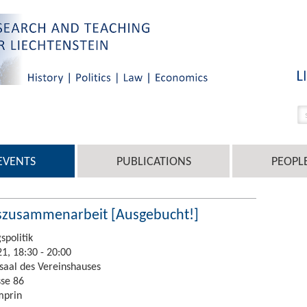
EVENTS
PUBLICATIONS
PEOPL
gszusammenarbeit [Ausgebucht!]
spolitik
21, 18:30 - 20:00
aal des Vereinshauses
sse 86
mprin