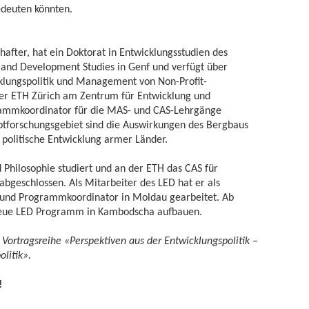
deuten könnten.
chafter, hat ein Doktorat in Entwicklungsstudien des
l and Development Studies in Genf und verfügt über
icklungspolitik und Management von Non-Profit-
 der ETH Zürich am Zentrum für Entwicklung und
ammkoordinator für die MAS- und CAS-Lehrgänge
uptforschungsgebiet sind die Auswirkungen des Bergbaus
d politische Entwicklung armer Länder.
nd Philosophie studiert und an der ETH das CAS für
geschlossen. Als Mitarbeiter des LED hat er als
n und Programmkoordinator in Moldau gearbeitet. Ab
 neue LED Programm in Kambodscha aufbauen.
Vortragsreihe «Perspektiven aus der Entwicklungspolitik –
olitik».
!