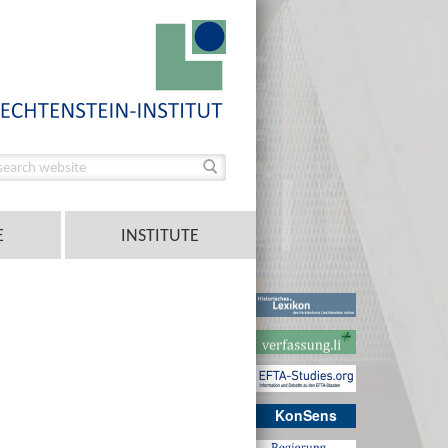
E
INSTITUTE
KonSens