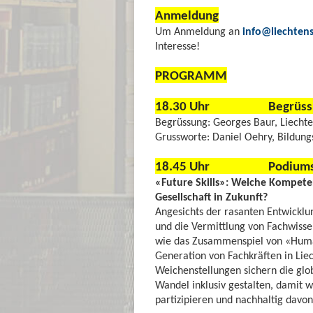
Anmeldung
Um Anmeldung an
info@liechtenst
Interesse!
PROGRAMM
18.30 Uhr Begrüss
Begrüssung: Georges Baur, Liechten
Grussworte: Daniel Oehry, Bildung
18.45 Uhr Podiumsdi
«Future Skills»: Welche Kompete
Gesellschaft in Zukunft?
Angesichts der rasanten Entwicklun
und die Vermittlung von Fachwisse
wie das Zusammenspiel von «Human
Generation von Fachkräften in Liec
Weichenstellungen sichern die globa
Wandel inklusiv gestalten, damit w
partizipieren und nachhaltig davon