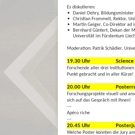
Es diskutieren:
Daniel Oehry, Bildungsminister
Christian Frommelt, Rektor, Uni
Martin Geiger, Co-Direktor ad in
Bernhard Güntert, Dekan der Me
Universität im Fürstentum Liech
Moderation: Patrik Schädler, Unive
19.30 Uhr Science S
Forschende aller drei Institutione
Punkt gebracht und in aller Kürze!
20.00 Uhr Posterrundgan
Forschungsprojekte visuell und ans
sich auf das Gespräch mit Ihnen!
---
Apéro riche
---
20.45 Uhr Posterjurier
Welche Poster konnten die Jury a