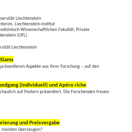
versität Liechtenstein
terim, Liechtenstein-Institut
dizinisch-Wissenschaftlichen Fakultät, Private
tenstein (UFL)
rsität Liechtenstein
lams
n präsentieren Aspekte aus ihrer Forschung – auf den
g (individuell) und Apéro riche
chaulich auf Postern präsentiert. Die Forschenden freuen
ung und Preisvergabe
m meisten überzeugen?