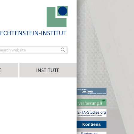
E
INSTITUTE
KonSens