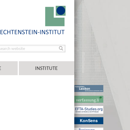
E
INSTITUTE
KonSens