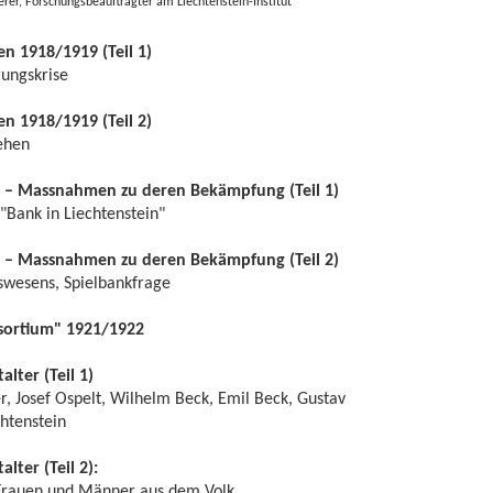
erer, Forschungsbeauftragter am Liechtenstein-Institut
ren 1918/1919
(Teil 1)
ungskrise
ren 1918/1919
(Teil 2)
ehen
n – Massnahmen zu deren Bekämpfung (Teil 1)
"Bank in Liechtenstein"
n – Massnahmen zu deren Bekämpfung (Teil 2)
swesens, Spielbankfrage
sortium" 1921/1922
alter (Teil 1)
er, Josef Ospelt, Wilhelm Beck, Emil Beck, Gustav
chtenstein
lter (Teil 2):
 Frauen und Männer aus dem Volk