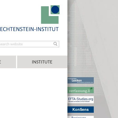
E
INSTITUTE
KonSens