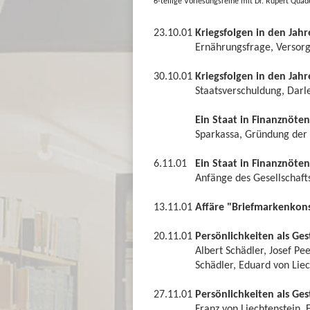
6-teilige Vorlesungsreihe mit Dr. Rupert Quad
23.10.01
Kriegsfolgen in den Jah
Ernährungsfrage, Versorg
30.10.01
Kriegsfolgen in den Jah
Staatsverschuldung, Darl
Ein Staat in Finanznöte
Sparkassa, Gründung der 
6.11.01
Ein Staat in Finanznöte
Anfänge des Gesellschaft
13.11.01
Affäre "Briefmarkenkon
20.11.01
Persönlichkeiten als Gest
Albert Schädler, Josef Pe
Schädler, Eduard von Lie
27.11.01
Persönlichkeiten als Gesta
Franz von Liechtenstein,