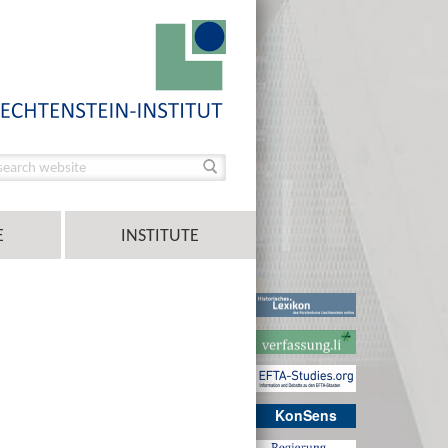
E
INSTITUTE
KonSens