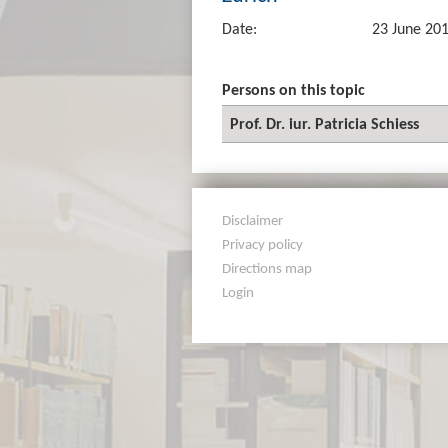
Date:
23 June 20
Persons on this topic
Prof. Dr. iur. Patricia Schiess
Disclaimer
Privacy policy
Directions map
Login