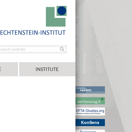
E
INSTITUTE
KonSens