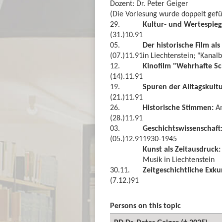
Dozent: Dr. Peter Geiger
(Die Vorlesung wurde doppelt gefü
29.
Kultur- und Wertespieg
(31.)10.91
05.
Der historische Film als
(07.)11.91
in Liechtenstein; "Kanalb
12.
Kinofilm "Wehrhafte S
(14).11.91
19.
Spuren der Alltagskult
(21.)11.91
26.
Historische Stimmen:
A
(28.)11.91
03.
Geschichtswissenschaft
(05.)12.91
1930-1945
Kunst als Zeitausdruck
Musik in Liechtenstein
30.11.
Zeitgeschichtliche Exk
(7.12.)91
Persons on this topic