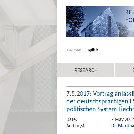
German
English
RESEARCH
7.5.2017: Vortrag anläss
der deutschsprachigen L
politischen System Liech
Date:
7 May 201
Author(s):
Dr. Martin