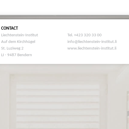
CONTACT
Liechtenstein-Institut
Tel. +423 320 33 00
Auf dem Kirchhügel
info@liechtenstein-institut.li
St. Luziweg 2
www.liechtenstein-institut.li
LI - 9487 Bendern