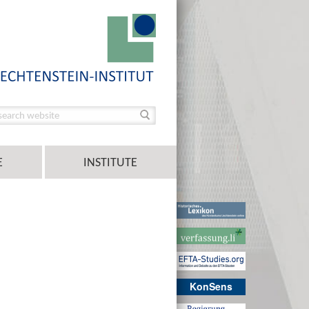
E
INSTITUTE
KonSens