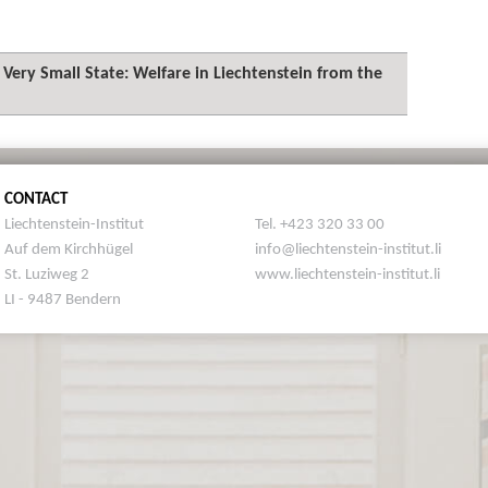
a Very Small State: Welfare in Liechtenstein from the
CONTACT
Liechtenstein-Institut
Tel. +423 320 33 00
Auf dem Kirchhügel
info@liechtenstein-institut.li
St. Luziweg 2
www.liechtenstein-institut.li
LI - 9487 Bendern