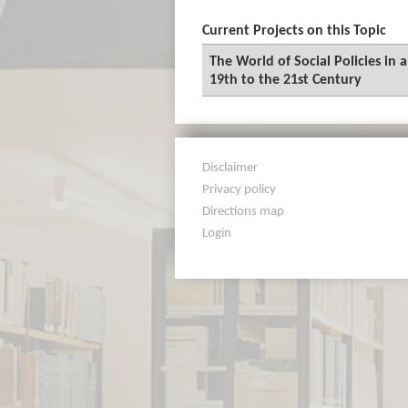
Current Projects on this Topic
The World of Social Policies in 
19th to the 21st Century
Disclaimer
Privacy policy
Directions map
Login