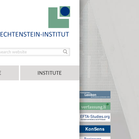
E
INSTITUTE
KonSens