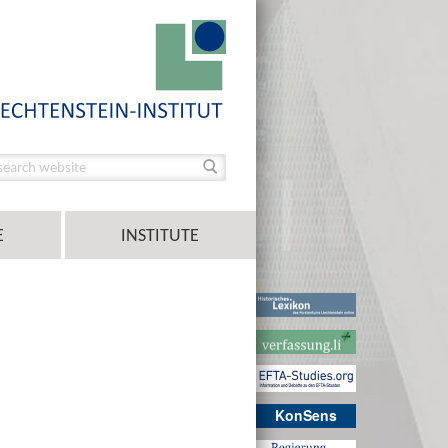
E
INSTITUTE
KonSens