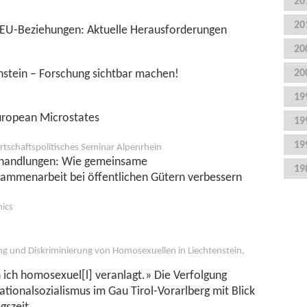
20
20
–EU-Beziehungen: Aktuelle Herausforderungen
20
nstein – Forschung sichtbar machen!
20
19
European Microstates
19
19
rtschaftspolitisches Seminar Alpenrhein
erhandlungen: Wie gemeinsame
19
sammenarbeit bei öffentlichen Gütern verbessern
mics
ng und Diskriminierung von Homosexuellen in Liechtenstein,
ich homosexuel[l] veranlagt.» Die Verfolgung
ionalsozialismus im Gau Tirol-Vorarlberg mit Blick
gszeit