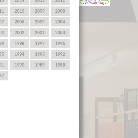
15
2014
2013
2012
11
2010
2009
2008
07
2006
2005
2004
03
2002
2001
2000
99
1998
1997
1996
95
1994
1993
1992
91
1990
1989
1988
87