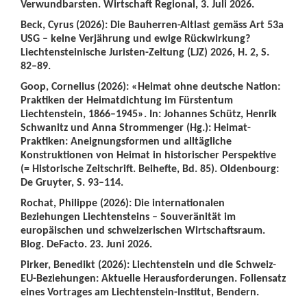
Verwundbarsten. Wirtschaft Regional, 3. Juli 2026.
Beck, Cyrus (2026): Die Bauherren-Altlast gemäss Art 53a
USG – keine Verjährung und ewige Rückwirkung?
Liechtensteinische Juristen-Zeitung (LJZ) 2026, H. 2, S.
82–89.
Goop, Cornelius (2026): «Heimat ohne deutsche Nation:
Praktiken der Heimatdichtung im Fürstentum
Liechtenstein, 1866–1945». In: Johannes Schütz, Henrik
Schwanitz und Anna Strommenger (Hg.): Heimat-
Praktiken: Aneignungsformen und alltägliche
Konstruktionen von Heimat in historischer Perspektive
(= Historische Zeitschrift. Beihefte, Bd. 85). Oldenbourg:
De Gruyter, S. 93–114.
Rochat, Philippe (2026): Die internationalen
Beziehungen Liechtensteins – Souveränität im
europäischen und schweizerischen Wirtschaftsraum.
Blog. DeFacto. 23. Juni 2026.
Pirker, Benedikt (2026): Liechtenstein und die Schweiz-
EU-Beziehungen: Aktuelle Herausforderungen. Foliensatz
eines Vortrages am Liechtenstein-Institut, Bendern.