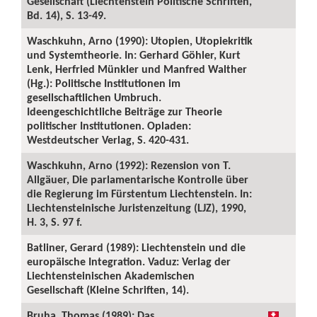
Gesellschaft (Liechtenstein Politische Schriften,
Bd. 14), S. 13-49.
Waschkuhn, Arno (1990): Utopien, Utopiekritik
und Systemtheorie. In: Gerhard Göhler, Kurt
Lenk, Herfried Münkler und Manfred Walther
(Hg.): Politische Institutionen im
gesellschaftlichen Umbruch.
Ideengeschichtliche Beiträge zur Theorie
politischer Institutionen. Opladen:
Westdeutscher Verlag, S. 420-431.
Waschkuhn, Arno (1992): Rezension von T.
Allgäuer, Die parlamentarische Kontrolle über
die Regierung im Fürstentum Liechtenstein. In:
Liechtensteinische Juristenzeitung (LJZ), 1990,
H. 3, S. 97 f.
Batliner, Gerard (1989): Liechtenstein und die
europäische Integration. Vaduz: Verlag der
Liechtensteinischen Akademischen
Gesellschaft (Kleine Schriften, 14).
Bruha, Thomas (1989): Das