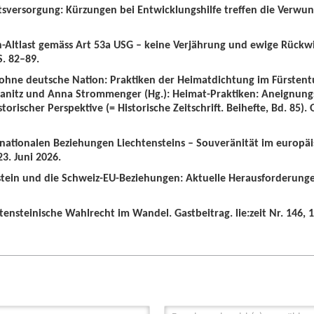
tsversorgung: Kürzungen bei Entwicklungshilfe treffen die Verwun
n-Altlast gemäss Art 53a USG – keine Verjährung und ewige Rückw
S. 82–89.
 ohne deutsche Nation: Praktiken der Heimatdichtung im Fürstent
wanitz und Anna Strommenger (Hg.): Heimat-Praktiken: Aneignung
orischer Perspektive (= Historische Zeitschrift. Beihefte, Bd. 85).
ernationalen Beziehungen Liechtensteins – Souveränität im europä
3. Juni 2026.
nstein und die Schweiz-EU-Beziehungen: Aktuelle Herausforderunge
tensteinische Wahlrecht im Wandel. Gastbeitrag. lie:zeit Nr. 146, 1