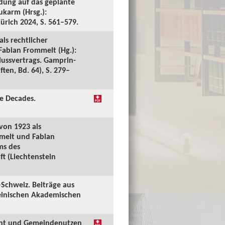
ndung auf das geplante
karm (Hrsg.):
ürich 2024, S. 561–579.
ls rechtlicher
Fabian Frommelt (Hg.):
lussvertrags. Gamprin-
ten, Bd. 64), S. 279–
ee Decades.
 von 1923 als
mmelt und Fabian
ms des
t (Liechtenstein
–Schweiz. Beiträge aus
teinischen Akademischen
echt und Gemeindenutzen