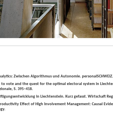
alytics: Zwischen Algorithmus und Autonomie. personalSCHWEIZ. 
t to vote and the quest for the optimal electoral system in Liechten
zionale, S. 395–418.
tigungsentwicklung in Liechtenstein. Kurz gefasst. Wirtschaft Regio
roductivity Effect of High Involvement Management: Causal Evid
gy.