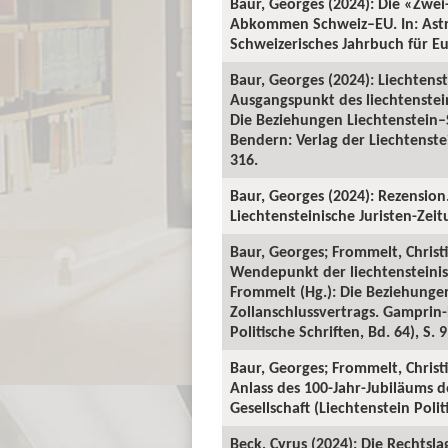
Baur, Georges (2024): Die «Zwei
Abkommen Schweiz–EU. In: Astri
Schweizerisches Jahrbuch für Eu
Baur, Georges (2024): Liechtens
Ausgangspunkt des liechtenstei
Die Beziehungen Liechtenstein–S
Bendern: Verlag der Liechtenstei
316.
Baur, Georges (2024): Rezension
Liechtensteinische Juristen-Zeitu
Baur, Georges; Frommelt, Christi
Wendepunkt der liechtensteinis
Frommelt (Hg.): Die Beziehungen
Zollanschlussvertrags. Gamprin-
Politische Schriften, Bd. 64), S. 
Baur, Georges; Frommelt, Christ
Anlass des 100-Jahr-Jubiläums 
Gesellschaft (Liechtenstein Polit
Beck, Cyrus (2024): Die Recht