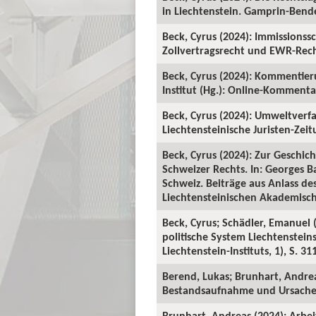
in Liechtenstein. Gamprin-Bender
Beck, Cyrus (2024): Immissionss
Zollvertragsrecht und EWR-Recht
Beck, Cyrus (2024): Kommentierun
Institut (Hg.): Online-Kommenta
Beck, Cyrus (2024): Umweltverf
Liechtensteinische Juristen-Zeitu
Beck, Cyrus (2024): Zur Geschich
Schweizer Rechts. In: Georges B
Schweiz. Beiträge aus Anlass de
Liechtensteinischen Akademischen
Beck, Cyrus; Schädler, Emanuel 
politische System Liechtenstei
Liechtenstein-Instituts, 1), S. 31
Berend, Lukas; Brunhart, Andrea
Bestandsaufnahme und Ursachens
Brunhart, Andreas (2024): Arbe