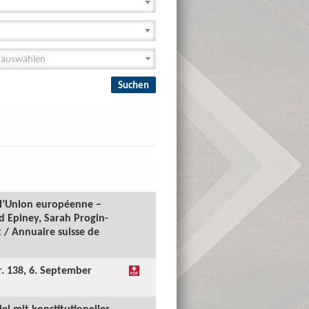
e l’Union européenne –
id Epiney, Sarah Progin-
 / Annuaire suisse de
r. 138, 6. September
l mit konstitutioneller