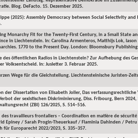
tie. Blog. DeFacto. 15. Dezember 2025.
ippe (2025): Assembly Democracy between Social Selectivity and Eq
.
ng Monarchy Fit for the Twenty-First Century, in a Small State a
nce in Liechtenstein. In: Carolina Armenteros, Matthijs Lok, Iason 
rchies. 1770 to the Present Day. London: Bloomsbury Publishing,
nde des öffentlichen Radios in Liechtenstein? Zur Aufhebung des Ge
 Volksentscheid. In: Jusletter 3. Februar 2025.
urzen Wege für die Gleichstellung. Liechtensteinische Juristen-Zeitu
ion der Dissertation von Elisabeth Joller, Das verfassungsrechtliche
erbot der sexistischen Diskriminierung, Diss. Fribourg, Bern 2024,
waltungsrecht (ZBl) 126/2025, S. 514–516.
l des travailleurs frontaliers – Coordination en matière de sécurité
Astrid Epiney / Sarah Progin-Theuerkauf / Flaminia Dahinden / Petr
ch für Europarecht 2022/2023, S. 335–357.