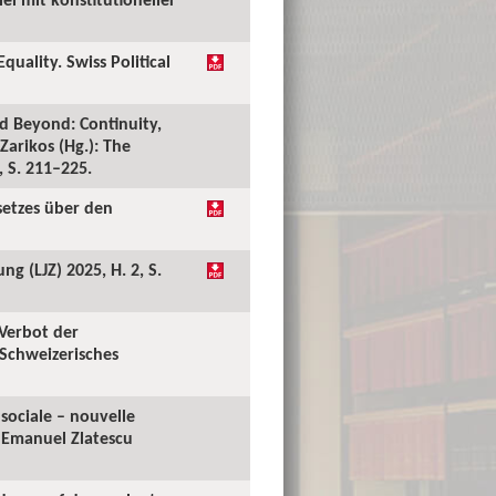
uality. Swiss Political
nd Beyond: Continuity,
Zarikos (Hg.): The
 S. 211–225.
setzes über den
ng (LJZ) 2025, H. 2, S.
 Verbot der
 Schweizerisches
 sociale – nouvelle
u Emanuel Zlatescu