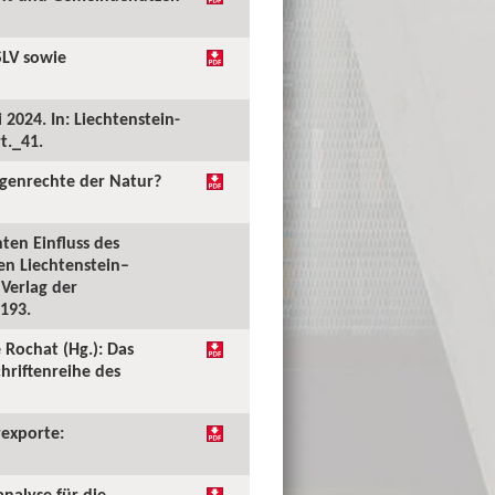
SLV sowie
2024. In: Liechtenstein-
t._41.
igenrechte der Natur?
ten Einfluss des
en Liechtenstein–
 Verlag der
–193.
 Rochat (Hg.): Das
hriftenreihe des
rexporte:
nalyse für die