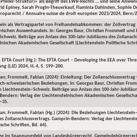
-Pfeiler-Struktur)» als Begriff des EWR-Rechts ... und seine Anwe
d Epiney, Sarah Progin-Theuerkauf, Flaminia Dahinden, Sophie Du
roparecht / Annuaire suisse de droit européen 2023/2024, Bern/Z
tein als Vertragspartei von Freihandelsabkommen: der Zollvertrag a
nischen Aussenhandels. In: Georges Baur, Christian Frommelt und 
chweiz. Beiträge aus Anlass des 100-Jahr-Jubiläums des Zollansch
nischen Akademischen Gesellschaft (Liechtenstein Politische Schrif
. EFTA Court (Hg.): The EFTA Court – Developing the EEA over Thr
ng (LJZ) 2024, H. 4, S. 199–200.
an; Frommelt, Fabian (2024): Einleitung: Der Zollanschlussvertrag
ch-schweizerischen Beziehungen. In: Georges Baur, Christian Fro
 Liechtenstein–Schweiz. Beiträge aus Anlass des 100-Jahr-Jubiläu
Bendern: Verlag der Liechtensteinischen Akademischen Gesellschaf
9–35.
ian; Frommelt, Fabian (Hg.) (2024): Die Beziehungen Liechtenstein
des Zollanschlussvertrags. Gamprin-Bendern: Verlag der Liechtens
ische Schriften, Bd. 64).
slage im Spannungsfeld von Landesbürgerrecht, Gemeindebürgerr