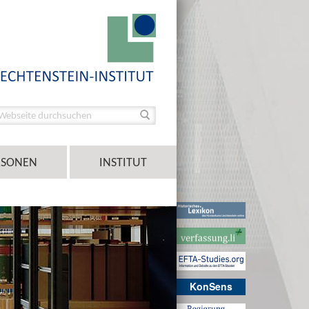
RSONEN
INSTITUT
KonSens