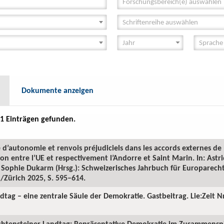
Forschungsbereich(e) auswählen
Schriftenreihe auswählen
Dokumente anzeigen
1 Einträgen gefunden.
pe d’autonomie et renvois préjudiciels dans les accords externes d
ion entre l’UE et respectivement l’Andorre et Saint Marin. In: Astr
 Sophie Dukarm (Hrsg.): Schweizerisches Jahrbuch für Europarecht
/Zürich 2025, S. 595–614.
dtag – eine zentrale Säule der Demokratie. Gastbeitrag. Lie:Zeit N
echtensteiner Landtag: Repräsentative Demokratie im Zusammenspie