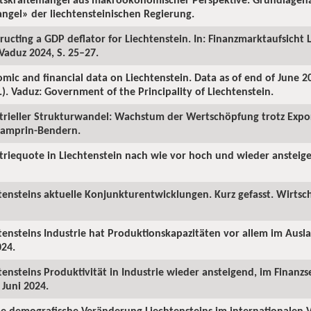
ngel» der liechtensteinischen Regierung.
ucting a GDP deflator for Liechtenstein. In: Finanzmarktaufsicht L
 Vaduz 2024, S. 25–27.
mic and financial data on Liechtenstein. Data as of end of June 
d.). Vaduz: Government of the Principality of Liechtenstein.
trieller Strukturwandel: Wachstum der Wertschöpfung trotz Export
 Gamprin-Bendern.
triequote in Liechtenstein nach wie vor hoch und wieder ansteige
tensteins aktuelle Konjunkturentwicklungen. Kurz gefasst. Wirtsch
tensteins Industrie hat Produktionskapazitäten vor allem im Ausl
024.
tensteins Produktivität in Industrie wieder ansteigend, im Finanzs
 Juni 2024.
e demografische Veränderung Liechtensteins im internationalen V