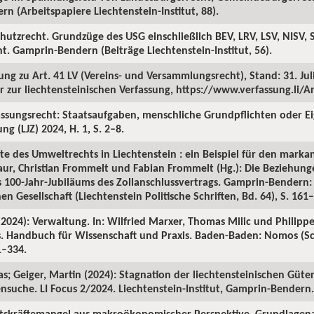
n (Arbeitspapiere Liechtenstein-Institut, 88).
chutzrecht. Grundzüge des USG einschließlich BEV, LRV, LSV, NISV, 
. Gamprin-Bendern (Beiträge Liechtenstein-Institut, 56).
g zu Art. 41 LV (Vereins- und Versammlungsrecht), Stand: 31. Juli 
r zur liechtensteinischen Verfassung, https://www.verfassung.li/Ar
assungsrecht: Staatsaufgaben, menschliche Grundpflichten oder E
ng (LJZ) 2024, H. 1, S. 2–8.
te des Umweltrechts in Liechtenstein : ein Beispiel für den markan
aur, Christian Frommelt und Fabian Frommelt (Hg.): Die Beziehung
s 100-Jahr-Jubiläums des Zollanschlussvertrags. Gamprin-Bendern:
 Gesellschaft (Liechtenstein Politische Schriften, Bd. 64), S. 161
(2024): Verwaltung. In: Wilfried Marxer, Thomas Milic und Philippe
ns. Handbuch für Wissenschaft und Praxis. Baden-Baden: Nomos (Sc
1–334.
s; Geiger, Martin (2024): Stagnation der liechtensteinischen Güte
uche. LI Focus 2/2024. Liechtenstein-Institut, Gamprin-Bendern.
itskräftemangel aus makroökonomischer Perspektive. Grundlagena