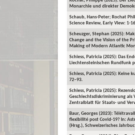
Monarchie und direkter Demokra
Schaub, Hans-Peter; Rochat Phil
Science Review, Early View: 1-16
Scheuzger, Stephan (2025): Maki
Change and the Vision of the Pri
Making of Modern Atlantic Mona
Schiess, Patricia (2025): Das E
Liechtensteinischen Rundfunk per
Schiess, Patricia (2025): Keine k
72–93.
Schiess, Patricia (2025): Rezens
Geschlechtsdiskriminierung als V
Zentralblatt für Staats- und Ver
Baur, Georges (2023): Télétravai
flexibilité post Covid-19? In: 
(Hrsg.), Schweizerisches Jahrbu