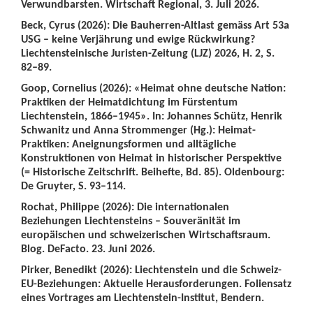
Verwundbarsten. Wirtschaft Regional, 3. Juli 2026.
Beck, Cyrus (2026): Die Bauherren-Altlast gemäss Art 53a
USG – keine Verjährung und ewige Rückwirkung?
Liechtensteinische Juristen-Zeitung (LJZ) 2026, H. 2, S.
82–89.
Goop, Cornelius (2026): «Heimat ohne deutsche Nation:
Praktiken der Heimatdichtung im Fürstentum
Liechtenstein, 1866–1945». In: Johannes Schütz, Henrik
Schwanitz und Anna Strommenger (Hg.): Heimat-
Praktiken: Aneignungsformen und alltägliche
Konstruktionen von Heimat in historischer Perspektive
(= Historische Zeitschrift. Beihefte, Bd. 85). Oldenbourg:
De Gruyter, S. 93–114.
Rochat, Philippe (2026): Die internationalen
Beziehungen Liechtensteins – Souveränität im
europäischen und schweizerischen Wirtschaftsraum.
Blog. DeFacto. 23. Juni 2026.
Pirker, Benedikt (2026): Liechtenstein und die Schweiz-
EU-Beziehungen: Aktuelle Herausforderungen. Foliensatz
eines Vortrages am Liechtenstein-Institut, Bendern.