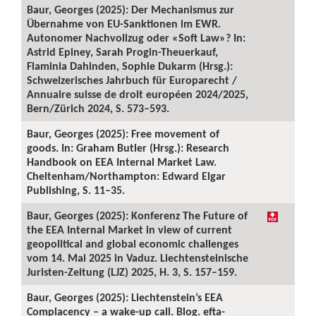
Baur, Georges (2025): Der Mechanismus zur
Übernahme von EU-Sanktionen im EWR.
Autonomer Nachvollzug oder «Soft Law»? In:
Astrid Epiney, Sarah Progin-Theuerkauf,
Flaminia Dahinden, Sophie Dukarm (Hrsg.):
Schweizerisches Jahrbuch für Europarecht /
Annuaire suisse de droit européen 2024/2025,
Bern/Zürich 2024, S. 573–593.
Baur, Georges (2025): Free movement of
goods. In: Graham Butler (Hrsg.): Research
Handbook on EEA Internal Market Law.
Cheltenham/Northampton: Edward Elgar
Publishing, S. 11–35.
Baur, Georges (2025): Konferenz The Future of
the EEA Internal Market in view of current
geopolitical and global economic challenges
vom 14. Mai 2025 in Vaduz. Liechtensteinische
Juristen-Zeitung (LJZ) 2025, H. 3, S. 157–159.
Baur, Georges (2025): Liechtenstein’s EEA
Complacency – a wake-up call. Blog. efta-