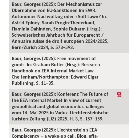
Baur, Georges (2025): Der Mechanismus zur
Übernahme von EU-Sanktionen im EWR.
Autonomer Nachvollzug oder «Soft Law»? In:
Astrid Epiney, Sarah Progin-Theuerkauf,
Flaminia Dahinden, Sophie Dukarm (Hrsg.):
Schweizerisches Jahrbuch für Europarecht /
Annuaire suisse de droit européen 2024/2025,
Bern/Zürich 2024, S. 573–593.
Baur, Georges (2025): Free movement of
goods. In: Graham Butler (Hrsg.): Research
Handbook on EEA Internal Market Law.
Cheltenham/Northampton: Edward Elgar
Publishing, S. 11–35.
Baur, Georges (2025): Konferenz The Future of
the EEA Internal Market in view of current
geopolitical and global economic challenges
vom 14. Mai 2025 in Vaduz. Liechtensteinische
Juristen-Zeitung (LJZ) 2025, H. 3, S. 157–159.
Baur, Georges (2025): Liechtenstein’s EEA
Complacency – a wake-up call. Blog. efta-