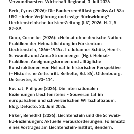
Verwundbarsten. Wirtschaft Regional, 3. Juli 2026.
Beck, Cyrus (2026): Die Bauherren-Altlast gemäss Art 53a
USG – keine Verjährung und ewige Rückwirkung?
Liechtensteinische Juristen-Zeitung (LJZ) 2026, H. 2, S.
82–89.
Goop, Cornelius (2026): «Heimat ohne deutsche Nation:
Praktiken der Heimatdichtung im Fürstentum
Liechtenstein, 1866–1945». In: Johannes Schütz, Henrik
Schwanitz und Anna Strommenger (Hg.): Heimat-
Praktiken: Aneignungsformen und alltägliche
Konstruktionen von Heimat in historischer Perspektive
(= Historische Zeitschrift. Beihefte, Bd. 85). Oldenbourg:
De Gruyter, S. 93–114.
Rochat, Philippe (2026): Die internationalen
Beziehungen Liechtensteins – Souveränität im
europäischen und schweizerischen Wirtschaftsraum.
Blog. DeFacto. 23. Juni 2026.
Pirker, Benedikt (2026): Liechtenstein und die Schweiz-
EU-Beziehungen: Aktuelle Herausforderungen. Foliensatz
eines Vortrages am Liechtenstein-Institut, Bendern.