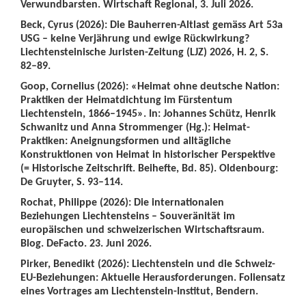
Verwundbarsten. Wirtschaft Regional, 3. Juli 2026.
Beck, Cyrus (2026): Die Bauherren-Altlast gemäss Art 53a
USG – keine Verjährung und ewige Rückwirkung?
Liechtensteinische Juristen-Zeitung (LJZ) 2026, H. 2, S.
82–89.
Goop, Cornelius (2026): «Heimat ohne deutsche Nation:
Praktiken der Heimatdichtung im Fürstentum
Liechtenstein, 1866–1945». In: Johannes Schütz, Henrik
Schwanitz und Anna Strommenger (Hg.): Heimat-
Praktiken: Aneignungsformen und alltägliche
Konstruktionen von Heimat in historischer Perspektive
(= Historische Zeitschrift. Beihefte, Bd. 85). Oldenbourg:
De Gruyter, S. 93–114.
Rochat, Philippe (2026): Die internationalen
Beziehungen Liechtensteins – Souveränität im
europäischen und schweizerischen Wirtschaftsraum.
Blog. DeFacto. 23. Juni 2026.
Pirker, Benedikt (2026): Liechtenstein und die Schweiz-
EU-Beziehungen: Aktuelle Herausforderungen. Foliensatz
eines Vortrages am Liechtenstein-Institut, Bendern.