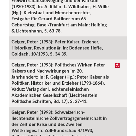
Freiwirtschaftsbewegung und der Fall Ude
(1930-1933). In: A. Riklin; L. Wildhaber; H. Wille
(Hg.): Kleinstaat und Menschenrechte,
Festgabe für Gerard Batliner zum 65.
Geburtstag. Basel/Frankfurt am Main: Helbing
& Lichtenhahn, S. 63-78.
Geiger, Peter (1993): Peter Kaiser, Erzieher,
Historiker, Revolutionär. In: Bodensee-Hefte,
Goldach, 10/1993, S. 34-39.
Geiger, Peter (1993): Politisches Wirken Peter
Kaisers und Nachwirkungen im 20.
Jahrhundert: In: P. Geiger (Hg.): Peter Kaiser als
Politiker, Historiker und Erzieher (1793-1864).
Vaduz: Verlag der Liechtensteinischen
Akademischen Gesellschaft (Liechtenstein
Politische Schriften, Bd. 17), S. 27-41.
Geiger, Peter (1993): Schweizerisch-
liechtensteinische Zollvertragsgemeinschaft in
der Zeit der Krise und des Zweiten
Weltkrieges. In: Zoll-Rundschau 4/1993,