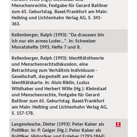
Menschenrechte, Festgabe für Gerard Batliner
zum 65. Geburtstag. Basel/Frankfurt am Main:
Helbing und Lichtenhahn Verlag AG, S. 341-
363.
Kellenberger, Ralph (1993): "Da draussen bin
ich nur ein armes Luder...". In: Schweizer
Monatshefte 1993, Hefte 7 und 8.
Kellenberger, Ralph (1993): Identitätstheorie
und Menschenrechtsdiskussion, eine
Betrachtung zum Verhältnis Individuum -
Gesellschaft, dargestellt am Beispiel der
Identitätskarte. In: Alois Riklin, Luzius
Wildhaber und Herbert Wille (Hg.): Kleinstaat
und Menschenrechte, Festgabe für Gerard
Batliner zum 65. Geburtstag. Basel/Frankfurt
am Main: Helbing und Lichtenhahn Verlag AG,
S. 157-178.
Langewiesche, Dieter (1993): Peter Kaiser als
Politiker. In: P. Geiger (Hg.): Peter Kaiser als
Politiker, Historiker und Erzieher (1793-1864).