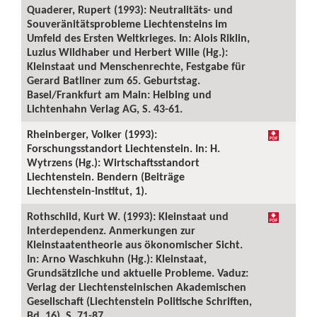
Quaderer, Rupert (1993): Neutralitäts- und
Souveränitätsprobleme Liechtensteins im
Umfeld des Ersten Weltkrieges. In: Alois Riklin,
Luzius Wildhaber und Herbert Wille (Hg.):
Kleinstaat und Menschenrechte, Festgabe für
Gerard Batliner zum 65. Geburtstag.
Basel/Frankfurt am Main: Helbing und
Lichtenhahn Verlag AG, S. 43-61.
Rheinberger, Volker (1993):
Forschungsstandort Liechtenstein. In: H.
Wytrzens (Hg.): Wirtschaftsstandort
Liechtenstein. Bendern (Beiträge
Liechtenstein-Institut, 1).
Rothschild, Kurt W. (1993): Kleinstaat und
Interdependenz. Anmerkungen zur
Kleinstaatentheorie aus ökonomischer Sicht.
In: Arno Waschkuhn (Hg.): Kleinstaat,
Grundsätzliche und aktuelle Probleme. Vaduz:
Verlag der Liechtensteinischen Akademischen
Gesellschaft (Liechtenstein Politische Schriften,
Bd. 16), S. 71-87.