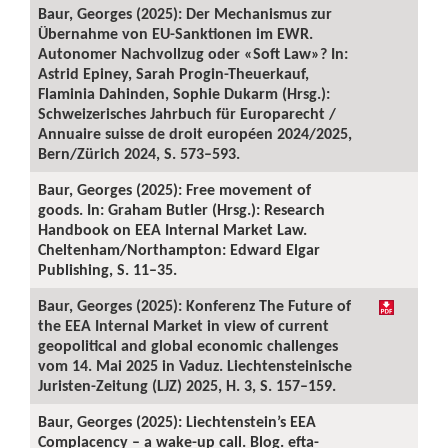
Baur, Georges (2025): Der Mechanismus zur
Übernahme von EU-Sanktionen im EWR.
Autonomer Nachvollzug oder «Soft Law»? In:
Astrid Epiney, Sarah Progin-Theuerkauf,
Flaminia Dahinden, Sophie Dukarm (Hrsg.):
Schweizerisches Jahrbuch für Europarecht /
Annuaire suisse de droit européen 2024/2025,
Bern/Zürich 2024, S. 573–593.
Baur, Georges (2025): Free movement of
goods. In: Graham Butler (Hrsg.): Research
Handbook on EEA Internal Market Law.
Cheltenham/Northampton: Edward Elgar
Publishing, S. 11–35.
Baur, Georges (2025): Konferenz The Future of
the EEA Internal Market in view of current
geopolitical and global economic challenges
vom 14. Mai 2025 in Vaduz. Liechtensteinische
Juristen-Zeitung (LJZ) 2025, H. 3, S. 157–159.
Baur, Georges (2025): Liechtenstein’s EEA
Complacency – a wake-up call. Blog. efta-