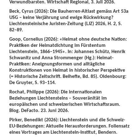
Verwundbarsten. Wirtschaft Regional, 3. Juli 2026.
Beck, Cyrus (2026): Die Bauherren-Altlast gemäss Art 53a
USG – keine Verjährung und ewige Rückwirkung?
Liechtensteinische Juristen-Zeitung (LJZ) 2026, H. 2, S.
82–89.
Goop, Cornelius (2026): «Heimat ohne deutsche Nation:
Praktiken der Heimatdichtung im Fürstentum
Liechtenstein, 1866–1945». In: Johannes Schütz, Henrik
Schwanitz und Anna Strommenger (Hg.): Heimat-
Praktiken: Aneignungsformen und alltägliche
Konstruktionen von Heimat in historischer Perspektive
(= Historische Zeitschrift. Beihefte, Bd. 85). Oldenbourg:
De Gruyter, S. 93–114.
Rochat, Philippe (2026): Die internationalen
Beziehungen Liechtensteins – Souveränität im
europäischen und schweizerischen Wirtschaftsraum.
Blog. DeFacto. 23. Juni 2026.
Pirker, Benedikt (2026): Liechtenstein und die Schweiz-
EU-Beziehungen: Aktuelle Herausforderungen. Foliensatz
eines Vortrages am Liechtenstein-Institut, Bendern.