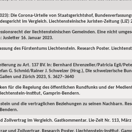
2023): Die Corona-Urteile von Staatsgerichtshof, Bundesverfassung
sgericht im Vergleich. Liechtensteinische Juristen-Zeitung (LJZ) 2
ezessionsrecht der liechtensteinischen Gemeinden. Eine nicht umg
: Jusletter 16. Januar 2023.
rfassung des Fürstentums Liechtenstein. Research Poster. Liechtenst
tierung zu Art. 137 BV. In: Bernhard Ehrenzeller/Patricia Egli/Pet
an G. Schmid/Rainer J. Schweizer (Hrsg.), Die schweizerische Bund
 Gallen und Zürich 2023, S. 3627–3640
lanken für die Regelung des öffentlichen Rundfunks und der Medien
Liechtenstein-Institut, Gamprin-Bendern.
tenstein und die vertraglichen Beziehungen zu seinen Nachbarn. Res
-Bendern.
und Zollvertrag im Vergleich. Gastkommentar. Lie-Zeit Nr. 113, März
rtrag und Zollvertrag. Research Poster. Liechtenstein-Institut, Ga