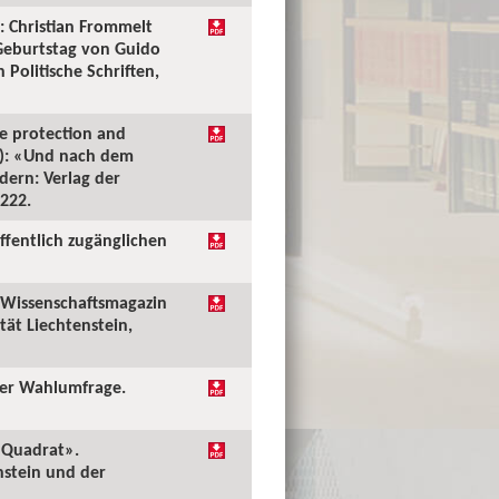
: Christian Frommelt
Geburtstag von Guido
Politische Schriften,
he protection and
.): «Und nach dem
ern: Verlag der
–222.
ffentlich zugänglichen
. Wissenschaftsmagazin
tät Liechtenstein,
der Wahlumfrage.
m Quadrat».
nstein und der