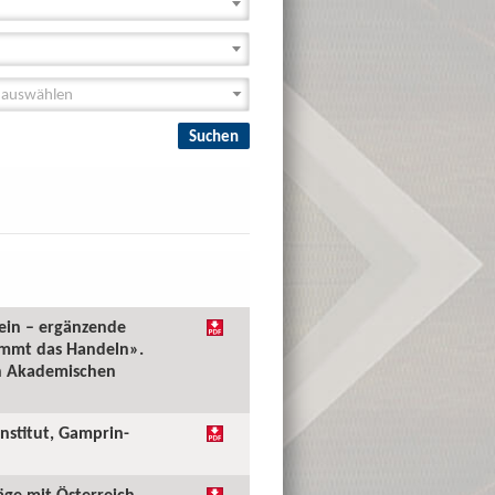
tein – ergänzende
ommt das Handeln».
en Akademischen
Institut, Gamprin-
äge mit Österreich