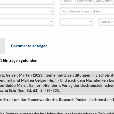
Forschungsbereich(e) auswählen
Schriftenreihe auswählen
Dokumente anzeigen
1 Einträgen gefunden.
rg; Geiger, Märten (2023): Gemeinnützige Stiftungen in Liechtens
n Frommelt und Märten Geiger (Hg.): «Und nach dem Nachdenken k
 von Guido Meier. Gamprin-Bendern: Verlag der Liechtensteinisch
ische Schriften, Bd. 63), S. 495–525.
im Streit um das Frauenwahlrecht. Research Poster. Liechtenstein-
iche Begnadigungsrecht im Lichte der liechtensteinischen Zollvertr