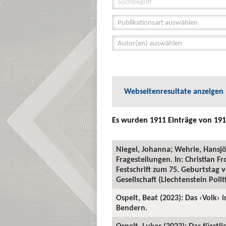
Publikationsart auswählen
Autor(en) auswählen
Webseitenresultate anzeigen
Es wurden 1911 Einträge von 191
Niegel, Johanna; Wehrle, Hansjö
Fragestellungen. In: Christia
Festschrift zum 75. Geburtstag
Gesellschaft (Liechtenstein Polit
Ospelt, Beat (2023): Das ‹Volk› 
Bendern.
Ospelt, Lukas (2023): Das fürstl