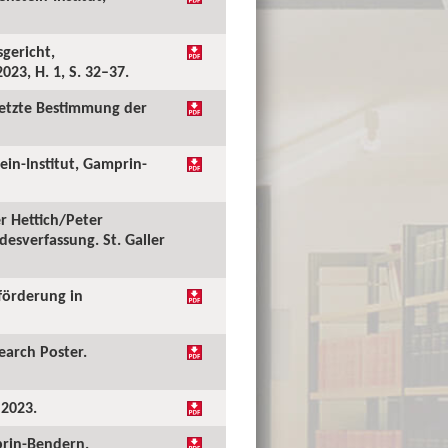
sgericht,
023, H. 1, S. 32–37.
esetzte Bestimmung der
ein-Institut, Gamprin-
er Hettich/Peter
esverfassung. St. Galler
förderung in
earch Poster.
 2023.
mprin-Bendern.