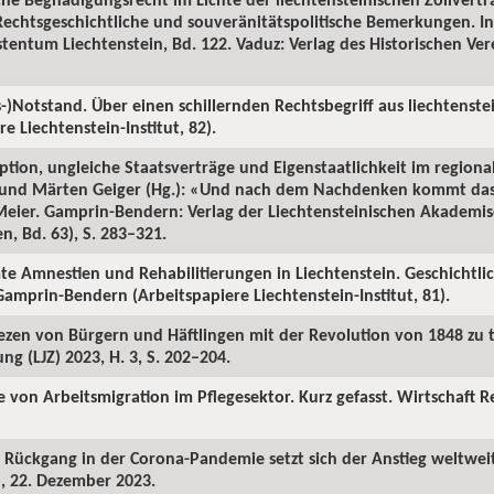
Rechtsgeschichtliche und souveränitätspolitische Bemerkungen. In
stentum Liechtenstein, Bd. 122. Vaduz: Verlag des Historischen Ve
s-)Notstand. Über einen schillernden Rechtsbegriff aus liechtenste
 Liechtenstein-Institut, 82).
eption, ungleiche Staatsverträge und Eigenstaatlichkeit im region
t und Märten Geiger (Hg.): «Und nach dem Nachdenken kommt das 
eier. Gamprin-Bendern: Verlag der Liechtensteinischen Akademis
en, Bd. 63), S. 283–321.
te Amnestien und Rehabilitierungen in Liechtenstein. Geschichtl
amprin-Bendern (Arbeitspapiere Liechtenstein-Institut, 81).
iezen von Bürgern und Häftlingen mit der Revolution von 1848 zu t
ng (LJZ) 2023, H. 3, S. 202–204.
te von Arbeitsmigration im Pflegesektor. Kurz gefasst. Wirtschaft 
m Rückgang in der Corona-Pandemie setzt sich der Anstieg weltwe
l, 22. Dezember 2023.