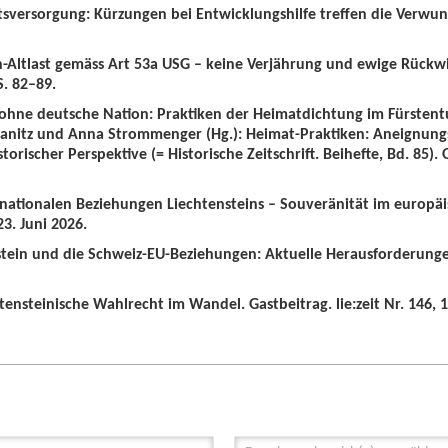
tsversorgung: Kürzungen bei Entwicklungshilfe treffen die Verwun
n-Altlast gemäss Art 53a USG – keine Verjährung und ewige Rückw
S. 82–89.
 ohne deutsche Nation: Praktiken der Heimatdichtung im Fürstent
wanitz und Anna Strommenger (Hg.): Heimat-Praktiken: Aneignung
orischer Perspektive (= Historische Zeitschrift. Beihefte, Bd. 85).
ernationalen Beziehungen Liechtensteins – Souveränität im europä
3. Juni 2026.
nstein und die Schweiz-EU-Beziehungen: Aktuelle Herausforderunge
tensteinische Wahlrecht im Wandel. Gastbeitrag. lie:zeit Nr. 146, 1