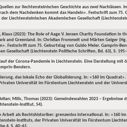
uellen zur liechtensteinischen Geschichte aus zwei Nachlässen. In
 nach dem Nachdenken kommt das Handeln». Festschrift zum 75. 
der Liechtensteinischen Akademischen Gesellschaft (Liechtenstein 
 Klaus (2023): The Role of Aage V. Jensen Charity Foundation in t
ark and Greenland. In: Christian Frommelt und Märten Geiger (Hg
. Festschrift zum 75. Geburtstag von Guido Meier. Gamprin-Bend
 Gesellschaft (Liechtenstein Politische Schriften, Bd. 63), S. 195
rlauf der Corona-Pandemie in Liechtenstein. Eine Darstellung mit ö
Gamprin-Bendern.
isierung, das lokale Echo der Globalisierung. In: «160 im Quadrat»
 Privaten Universität im Fürstentum Liechtenstein und der Universi
ristian; Milic, Thomas (2023): Gemeindewahlen 2023 – Ergebnisse 
tenstein-Institut, 54).
 Arbeit als Rechtshistoriker: grenzenlos international. In: «160 i
enstein-Instituts, der Privaten Universität im Fürstentum Liechte
be 4, S. 60–61.