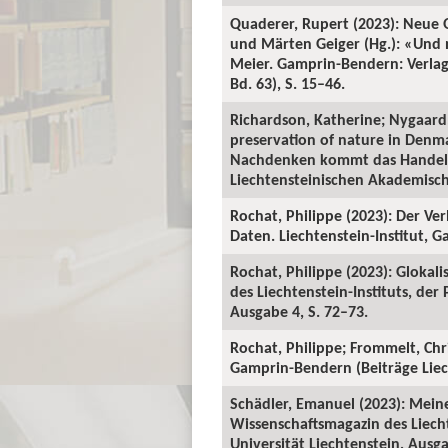
Quaderer, Rupert (2023): Neue Q
und Märten Geiger (Hg.): «Und
Meier. Gamprin-Bendern: Verlag 
Bd. 63), S. 15–46.
Richardson, Katherine; Nygaard,
preservation of nature in Denm
Nachdenken kommt das Handeln»
Liechtensteinischen Akademischen
Rochat, Philippe (2023): Der Ve
Daten. Liechtenstein-Institut, 
Rochat, Philippe (2023): Glokal
des Liechtenstein-Instituts, der
Ausgabe 4, S. 72–73.
Rochat, Philippe; Frommelt, Ch
Gamprin-Bendern (Beiträge Liech
Schädler, Emanuel (2023): Meine
Wissenschaftsmagazin des Liecht
Universität Liechtenstein, Ausga