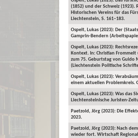
(1852) und der Schweiz (1923). 
Historischen Vereins für das Für
Liechtenstein, S. 161–183.
Ospelt, Lukas (2023): Der (Staat
Gamprin-Bendern (Arbeitspapiere
Ospelt, Lukas (2023): Rechtsrez
Kontext. In: Christian Frommel
zum 75. Geburtstag von Guido M
(Liechtenstein Politische Schrift
Ospelt, Lukas (2023): Verabsäum
einem aktuellen Problemkreis. G
Ospelt, Lukas (2023): Was das S
Liechtensteinische Juristen-Zeitu
Paetzold, Jörg (2023): Die Effek
2023.
Paetzold, Jörg (2023): Nach de
wieder fort. Wirtschaft Regiona