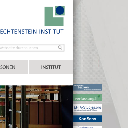
RSONEN
INSTITUT
KonSens