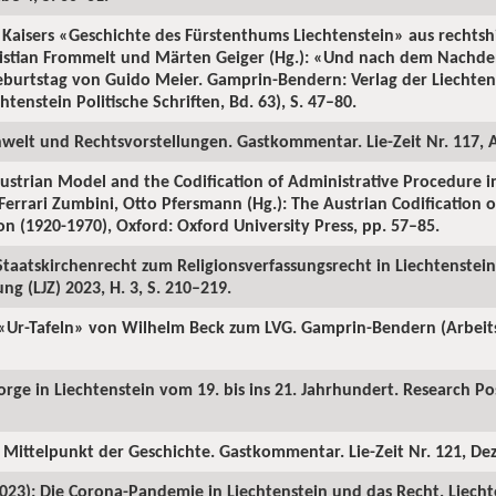
 Kaisers «Geschichte des Fürstenthums Liechtenstein» aus rechtshi
ristian Frommelt und Märten Geiger (Hg.): «Und nach dem Nach
Geburtstag von Guido Meier. Gamprin-Bendern: Verlag der Liechten
tenstein Politische Schriften, Bd. 63), S. 47–80.
nwelt und Rechtsvorstellungen. Gastkommentar. Lie-Zeit Nr. 117, 
ustrian Model and the Codification of Administrative Procedure in
Ferrari Zumbini, Otto Pfersmann (Hg.): The Austrian Codification o
on (1920-1970), Oxford: Oxford University Press, pp. 57–85.
taatskirchenrecht zum Religionsverfassungsrecht in Liechtenstein
ng (LJZ) 2023, H. 3, S. 210–219.
 «Ur-Tafeln» von Wilhelm Beck zum LVG. Gamprin-Bendern (Arbeits
rge in Liechtenstein vom 19. bis ins 21. Jahrhundert. Research Pos
 Mittelpunkt der Geschichte. Gastkommentar. Lie-Zeit Nr. 121, De
2023): Die Corona-Pandemie in Liechtenstein und das Recht. Liechte