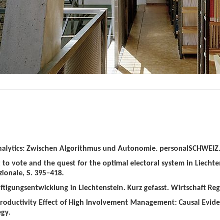
alytics: Zwischen Algorithmus und Autonomie. personalSCHWEIZ. 
t to vote and the quest for the optimal electoral system in Liechten
zionale, S. 395–418.
tigungsentwicklung in Liechtenstein. Kurz gefasst. Wirtschaft Regio
roductivity Effect of High Involvement Management: Causal Evid
gy.