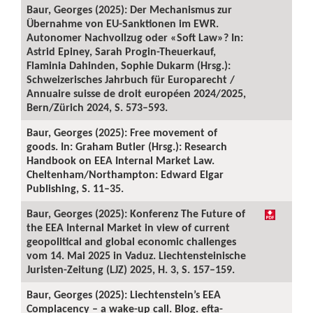
Baur, Georges (2025): Der Mechanismus zur
Übernahme von EU-Sanktionen im EWR.
Autonomer Nachvollzug oder «Soft Law»? In:
Astrid Epiney, Sarah Progin-Theuerkauf,
Flaminia Dahinden, Sophie Dukarm (Hrsg.):
Schweizerisches Jahrbuch für Europarecht /
Annuaire suisse de droit européen 2024/2025,
Bern/Zürich 2024, S. 573–593.
Baur, Georges (2025): Free movement of
goods. In: Graham Butler (Hrsg.): Research
Handbook on EEA Internal Market Law.
Cheltenham/Northampton: Edward Elgar
Publishing, S. 11–35.
Baur, Georges (2025): Konferenz The Future of
the EEA Internal Market in view of current
geopolitical and global economic challenges
vom 14. Mai 2025 in Vaduz. Liechtensteinische
Juristen-Zeitung (LJZ) 2025, H. 3, S. 157–159.
Baur, Georges (2025): Liechtenstein’s EEA
Complacency – a wake-up call. Blog. efta-