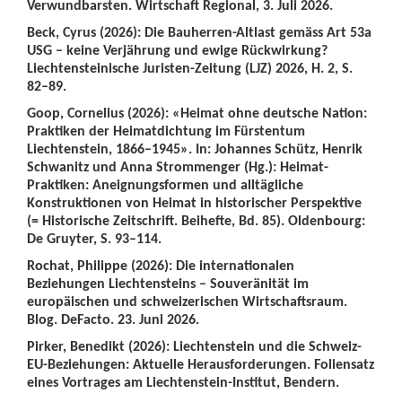
Verwundbarsten. Wirtschaft Regional, 3. Juli 2026.
Beck, Cyrus (2026): Die Bauherren-Altlast gemäss Art 53a
USG – keine Verjährung und ewige Rückwirkung?
Liechtensteinische Juristen-Zeitung (LJZ) 2026, H. 2, S.
82–89.
Goop, Cornelius (2026): «Heimat ohne deutsche Nation:
Praktiken der Heimatdichtung im Fürstentum
Liechtenstein, 1866–1945». In: Johannes Schütz, Henrik
Schwanitz und Anna Strommenger (Hg.): Heimat-
Praktiken: Aneignungsformen und alltägliche
Konstruktionen von Heimat in historischer Perspektive
(= Historische Zeitschrift. Beihefte, Bd. 85). Oldenbourg:
De Gruyter, S. 93–114.
Rochat, Philippe (2026): Die internationalen
Beziehungen Liechtensteins – Souveränität im
europäischen und schweizerischen Wirtschaftsraum.
Blog. DeFacto. 23. Juni 2026.
Pirker, Benedikt (2026): Liechtenstein und die Schweiz-
EU-Beziehungen: Aktuelle Herausforderungen. Foliensatz
eines Vortrages am Liechtenstein-Institut, Bendern.