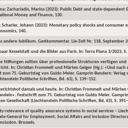
a; Zachariadis, Marios (2023): Public Debt and state-dependent Eff
national Money and Finance, 130.
l; Scharler, Johann (2023): Monetary policy shocks and consumer e
conomics, 140.
as andere Jubiläum. Gastkommentar. Lie-Zeit Nr. 118, September 2
aar Kesselstatt und die Bilder aus Paris. In: Terra Plana 3/2023, S.
e Stiftungen sollten über professionelle Strukturen verfügen und
richt. In: Christian Frommelt und Märten Geiger (Hg.): «Und na
t zum 75. Geburtstag von Guido Meier. Gamprin-Bendern: Verlag d
tenstein Politische Schriften, Bd. 63), S. 139–152.
gerichtshof damals und heute. In: Christian Frommelt und Märten 
eln». Festschrift zum 75. Geburtstag von Guido Meier. Gamprin
 Gesellschaft (Liechtenstein Politische Schriften, Bd. 63), S. 391
ity-relevance of quality assurance systems in social services – Liech
e-General for Employment, Social Affairs and Inclusion Directora
Inclusion. Brussels.