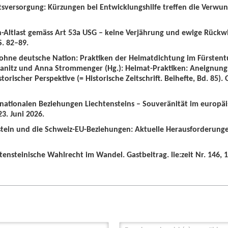
tsversorgung: Kürzungen bei Entwicklungshilfe treffen die Verwun
n-Altlast gemäss Art 53a USG – keine Verjährung und ewige Rückw
S. 82–89.
 ohne deutsche Nation: Praktiken der Heimatdichtung im Fürstent
wanitz und Anna Strommenger (Hg.): Heimat-Praktiken: Aneignung
orischer Perspektive (= Historische Zeitschrift. Beihefte, Bd. 85).
ernationalen Beziehungen Liechtensteins – Souveränität im europä
3. Juni 2026.
nstein und die Schweiz-EU-Beziehungen: Aktuelle Herausforderunge
tensteinische Wahlrecht im Wandel. Gastbeitrag. lie:zeit Nr. 146, 1