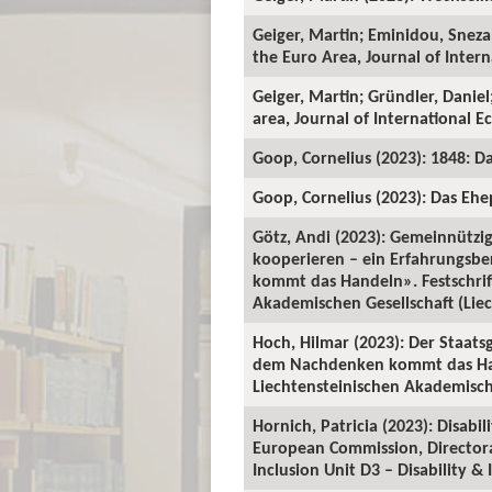
Geiger, Martin; Eminidou, Snezan
the Euro Area, Journal of Inter
Geiger, Martin; Gründler, Danie
area, Journal of International E
Goop, Cornelius (2023): 1848: D
Goop, Cornelius (2023): Das Ehep
Götz, Andi (2023): Gemeinnützig
kooperieren – ein Erfahrungsbe
kommt das Handeln». Festschrif
Akademischen Gesellschaft (Liech
Hoch, Hilmar (2023): Der Staats
dem Nachdenken kommt das Hand
Liechtensteinischen Akademischen
Hornich, Patricia (2023): Disabil
European Commission, Directorat
Inclusion Unit D3 – Disability & 