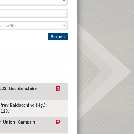
023. Liechtenstein-
dfrey Baldacchino (Hg.):
–123.
an Union. Gamprin-