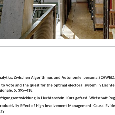
alytics: Zwischen Algorithmus und Autonomie. personalSCHWEIZ. 
t to vote and the quest for the optimal electoral system in Liechten
zionale, S. 395–418.
tigungsentwicklung in Liechtenstein. Kurz gefasst. Wirtschaft Regio
roductivity Effect of High Involvement Management: Causal Evid
gy.