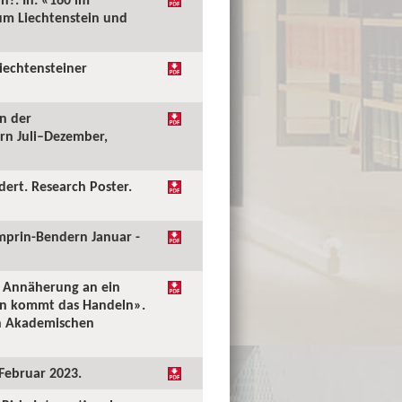
tum Liechtenstein und
Liechtensteiner
n der
rn Juli–Dezember,
dert. Research Poster.
mprin-Bendern Januar -
t: Annäherung an ein
ken kommt das Handeln».
en Akademischen
 Februar 2023.