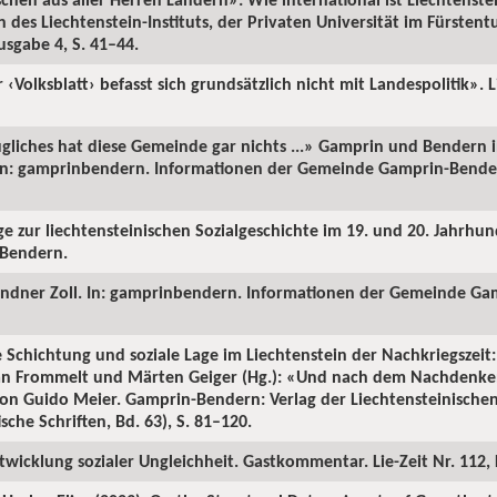
des Liechtenstein-Instituts, der Privaten Universität im Fürsten
usgabe 4, S. 41–44.
‹Volksblatt› befasst sich grundsätzlich nicht mit Landespolitik». 
gliches hat diese Gemeinde gar nichts ...» Gamprin und Bendern i
In: gamprinbendern. Informationen der Gemeinde Gamprin-Bende
ge zur liechtensteinischen Sozialgeschichte im 19. und 20. Jahrhun
-Bendern.
endner Zoll. In: gamprinbendern. Informationen der Gemeinde Ga
e Schichtung und soziale Lage im Liechtenstein der Nachkriegszei
stian Frommelt und Märten Geiger (Hg.): «Und nach dem Nachden
 von Guido Meier. Gamprin-Bendern: Verlag der Liechtensteinisch
ische Schriften, Bd. 63), S. 81–120.
twicklung sozialer Ungleichheit. Gastkommentar. Lie-Zeit Nr. 112,