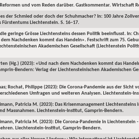
n Reformen und vom Reden darüber. Gastkommentar. Wirtschaft Reg
r es der Schmied oder doch der Schuhmacher? In: 100 Jahre Zollve
s Fürstentums Liechtenstein. S. 16–17.
die geringe Grösse Liechtensteins dessen Politik beeinflusst. In: 
h dem Nachdenken kommt das Handeln». Festschrift zum 75. Gebur
chtensteinischen Akademischen Gesellschaft (Liechtenstein Politisc
ärten (Hg.) (2023): «Und nach dem Nachdenken kommt das Handeln»
mprin-Bendern: Verlag der Liechtensteinischen Akademischen Gese
as; Rochat, Philippe (2023): Die Corona-Pandemie aus der Sicht von
erschiedenen Umfragen und weiteren Analysen. Liechtenstein-Ins
ütimann, Patricia M. (2023): Das Krisenmanagement Liechtensteins
nd Massnahmen. Liechtenstein-Institut, Gamprin-Bendern.
ütimann, Patricia M. (2023): Die Corona-Pandemie in Liechtenstei
ehren. Liechtenstein-Institut, Gamprin-Bendern.
hen aus aller Herren Ländern»: Wie international ist Liechtenstei