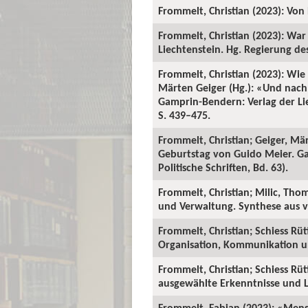
Frommelt, Christian (2023): Vo
Frommelt, Christian (2023): Wa
Liechtenstein. Hg. Regierung de
Frommelt, Christian (2023): Wie 
Märten Geiger (Hg.): «Und nac
Gamprin-Bendern: Verlag der Lie
S. 439–475.
Frommelt, Christian; Geiger, M
Geburtstag von Guido Meier. Ga
Politische Schriften, Bd. 63).
Frommelt, Christian; Milic, Thom
und Verwaltung. Synthese aus v
Frommelt, Christian; Schiess R
Organisation, Kommunikation u
Frommelt, Christian; Schiess R
ausgewählte Erkenntnisse und L
Frommelt, Fabian (2023): «Mensc