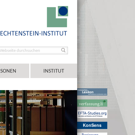
RSONEN
INSTITUT
KonSens