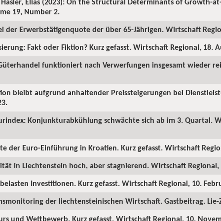
 Hasler, Elias (2023): On the Structural Determinants of Growth-at-
lume 19, Number 2.
ei der Erwerbstätigenquote der über 65-Jährigen. Wirtschaft Region
sierung: Fakt oder Fiktion? Kurz gefasst. Wirtschaft Regional, 18. 
 Güterhandel funktioniert nach Verwerfungen insgesamt wieder rei
ation bleibt aufgrund anhaltender Preissteigerungen bei Dienstleis
23.
urindex: Konjunkturabkühlung schwächte sich ab im 3. Quartal. Wi
kte der Euro-Einführung in Kroatien. Kurz gefasst. Wirtschaft Region
ität in Liechtenstein hoch, aber stagnierend. Wirtschaft Regional,
belasten Investitionen. Kurz gefasst. Wirtschaft Regional, 10. Febr
smonitoring der liechtensteinischen Wirtschaft. Gastbeitrag. Lie-Z
urs und Wettbewerb. Kurz gefasst. Wirtschaft Regional, 10. Nove