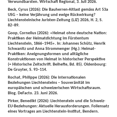
Verwundbarsten. Wirtschaft Regional, 3. Juli 2026.
Beck, Cyrus (2026): Die Bauherren-Altlast gemäss Art 53a
USG – keine Verjährung und ewige Rückwirkung?
Liechtensteinische Juristen-Zeitung (LJZ) 2026, H. 2, S.
82–89.
Goop, Cornelius (2026): «Heimat ohne deutsche Nation:
Praktiken der Heimatdichtung im Fürstentum
Liechtenstein, 1866–1945». In: Johannes Schütz, Henrik
Schwanitz und Anna Strommenger (Hg.): Heimat-
Praktiken: Aneignungsformen und alltägliche
Konstruktionen von Heimat in historischer Perspektive
(= Historische Zeitschrift. Beihefte, Bd. 85). Oldenbourg:
De Gruyter, S. 93–114.
Rochat, Philippe (2026): Die internationalen
Beziehungen Liechtensteins – Souveränität im
europäischen und schweizerischen Wirtschaftsraum.
Blog. DeFacto. 23. Juni 2026.
Pirker, Benedikt (2026): Liechtenstein und die Schweiz-
EU-Beziehungen: Aktuelle Herausforderungen. Foliensatz
eines Vortrages am Liechtenstein-Institut, Bendern.