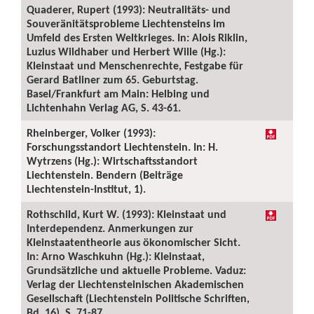
Quaderer, Rupert (1993): Neutralitäts- und
Souveränitätsprobleme Liechtensteins im
Umfeld des Ersten Weltkrieges. In: Alois Riklin,
Luzius Wildhaber und Herbert Wille (Hg.):
Kleinstaat und Menschenrechte, Festgabe für
Gerard Batliner zum 65. Geburtstag.
Basel/Frankfurt am Main: Helbing und
Lichtenhahn Verlag AG, S. 43-61.
Rheinberger, Volker (1993):
Forschungsstandort Liechtenstein. In: H.
Wytrzens (Hg.): Wirtschaftsstandort
Liechtenstein. Bendern (Beiträge
Liechtenstein-Institut, 1).
Rothschild, Kurt W. (1993): Kleinstaat und
Interdependenz. Anmerkungen zur
Kleinstaatentheorie aus ökonomischer Sicht.
In: Arno Waschkuhn (Hg.): Kleinstaat,
Grundsätzliche und aktuelle Probleme. Vaduz:
Verlag der Liechtensteinischen Akademischen
Gesellschaft (Liechtenstein Politische Schriften,
Bd. 16), S. 71-87.