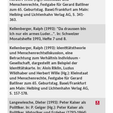
Menschenrechte, Festgabe für Gerard Batliner
zum 65. Geburtstag. Basel/Frankfurt am Main:
Helbing und Lichtenhahn Verlag AG, S. 341-
363.
Kellenberger, Ralph (1993): "Da draussen bin
ich nur ein armes Luder...". In: Schweizer
Monatshefte 1993, Hefte 7 und 8.
Kellenberger, Ralph (1993): Identitätstheorie
und Menschenrechtsdiskussion, eine
Betrachtung zum Verhältnis Individuum -
Gesellschaft, dargestellt am Beispiel der
Identitätskarte. In: Alois Riklin, Luzius
Wildhaber und Herbert Wille (Hg.): Kleinstaat
und Menschenrechte, Festgabe für Gerard
Batliner zum 65. Geburtstag. Basel/Frankfurt
am Main: Helbing und Lichtenhahn Verlag AG,
S. 157-178.
Langewiesche, Dieter (1993): Peter Kaiser als
Politiker. In: P. Geiger (Hg.): Peter Kaiser als
Politiker, Historiker und Erzieher (1793-1864).