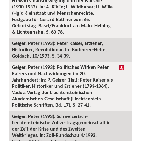
Freiwirtschaftsbewegung und der Fall Ude
(1930-1933). In: A. Riklin; L. Wildhaber; H. Wille
(Hg.): Kleinstaat und Menschenrechte,
Festgabe für Gerard Batliner zum 65.
Geburtstag. Basel/Frankfurt am Main: Helbing
& Lichtenhahn, S. 63-78.
Geiger, Peter (1993): Peter Kaiser, Erzieher,
Historiker, Revolutionär. In: Bodensee-Hefte,
Goldach, 10/1993, S. 34-39.
Geiger, Peter (1993): Politisches Wirken Peter
Kaisers und Nachwirkungen im 20.
Jahrhundert: In: P. Geiger (Hg.): Peter Kaiser als
Politiker, Historiker und Erzieher (1793-1864).
Vaduz: Verlag der Liechtensteinischen
Akademischen Gesellschaft (Liechtenstein
Politische Schriften, Bd. 17), S. 27-41.
Geiger, Peter (1993): Schweizerisch-
liechtensteinische Zollvertragsgemeinschaft in
der Zeit der Krise und des Zweiten
Weltkrieges. In: Zoll-Rundschau 4/1993,