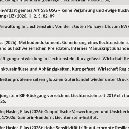
ren-Altlast gemäss Art 53a USG – keine Verjährung und ewige Rüc
ng (LJZ) 2026, H. 2, S. 82–89.
 Verwaltung in Liechtenstein: Von der «Guten Policey» bis zum EWR
as (2026): Methodendokument: Generierung eines liechtensteinisc
rend auf schweizerischen Preisdaten. Internes Manuskript zuhanden
ftigungsentwicklung in Liechtenstein. Kurz gefasst. Wirtschaft Reg
nktureinflüsse und Abhängigkeiten. Kurz gefasst. Wirtschaft Region
rkettenprobleme setzen globalen Güterhandel wieder unter Druck. 
z jüngstem BIP-Rückgang verzeichnet Liechtenstein seit 2019 ein 
026.
in; Hasler, Elias (2026): Geopolitische Verwerfungen und Unsicherh
us 1/2026. Gamprin-Bendern: Liechtenstein-Institut.
; Hasler, Elias (2026): Hohe Sensitivität trifft auf erprobte Resilie