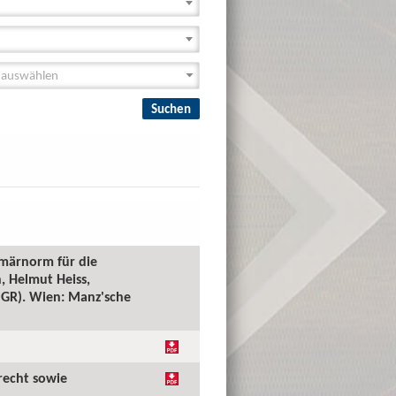
imärnorm für die
, Helmut Heiss,
(PGR). Wien: Manz'sche
recht sowie