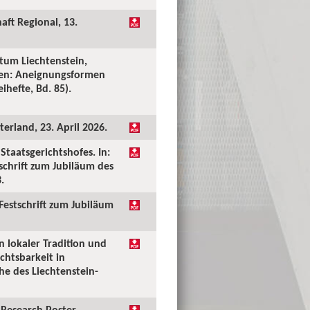
aft Regional, 13.
tum Liechtenstein,
ken: Aneignungsformen
ihefte, Bd. 85).
erland, 23. April 2026.
taatsgerichtshofes. In:
tschrift zum Jubiläum des
.
 Festschrift zum Jubiläum
n lokaler Tradition und
chtsbarkeit in
he des Liechtenstein-
Research Poster.