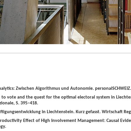
alytics: Zwischen Algorithmus und Autonomie. personalSCHWEIZ. 
t to vote and the quest for the optimal electoral system in Liechten
zionale, S. 395–418.
tigungsentwicklung in Liechtenstein. Kurz gefasst. Wirtschaft Regio
roductivity Effect of High Involvement Management: Causal Evid
gy.