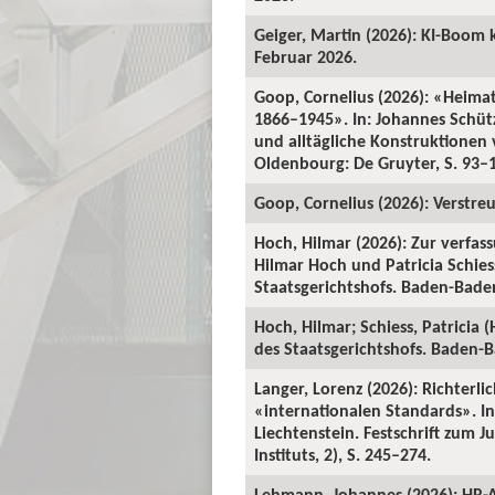
Geiger, Martin (2026): KI-Boom 
Februar 2026.
Goop, Cornelius (2026): «Heima
1866–1945». In: Johannes Schü
und alltägliche Konstruktionen v
Oldenbourg: De Gruyter, S. 93–
Goop, Cornelius (2026): Verstre
Hoch, Hilmar (2026): Zur verfas
Hilmar Hoch und Patricia Schiess
Staatsgerichtshofs. Baden-Baden:
Hoch, Hilmar; Schiess, Patricia 
des Staatsgerichtshofs. Baden-Ba
Langer, Lorenz (2026): Richterl
«internationalen Standards». In:
Liechtenstein. Festschrift zum 
Instituts, 2), S. 245–274.
Lehmann, Johannes (2026): HR-A