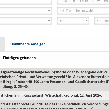
Forschungsbereich(e) auswählen
Schriftenreihe auswählen
Dokumente anzeigen
1 Einträgen gefunden.
GR: Eigenständige Rechtsanwendungsnorm oder Wiedergabe der Pr
inischen Privat- und Verwaltungsrecht? In: Alexandra Butterstein
 (Hrsg.): Festschrift 100 Jahre Personen- und Gesellschaftsrecht 
ndlung, S. 25–40.
htlichen Sinn. Kurz gefasst. Wirtschaft Regional, 12. Juni 2026.
 und Altlastenrecht Grundzüge des USG einschließlich Verordnungs
. Gamprin-Bendern (Beiträge Liechtenstein-Institut, 58).