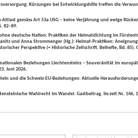
tsversorgung: Kürzungen bei Entwicklungshilfe treffen die Verwun
n-Altlast gemäss Art 53a USG – keine Verjährung und ewige Rückw
S. 82–89.
 ohne deutsche Nation: Praktiken der Heimatdichtung im Fürstent
wanitz und Anna Strommenger (Hg.): Heimat-Praktiken: Aneignung
orischer Perspektive (= Historische Zeitschrift. Beihefte, Bd. 85).
ernationalen Beziehungen Liechtensteins – Souveränität im europä
3. Juni 2026.
nstein und die Schweiz-EU-Beziehungen: Aktuelle Herausforderunge
tensteinische Wahlrecht im Wandel. Gastbeitrag. lie:zeit Nr. 146, 1