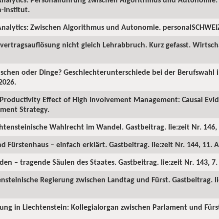
Institut.
nalytics: Zwischen Algorithmus und Autonomie. personalSCHWEIZ.
ertragsauflösung nicht gleich Lehrabbruch. Kurz gefasst. Wirtscha
chen oder Dinge? Geschlechterunterschiede bei der Berufswahl in
2026.
Productivity Effect of High Involvement Management: Causal Ev
ment Strategy.
chtensteinische Wahlrecht im Wandel. Gastbeitrag. lie:zeit Nr. 146, 
d Fürstenhaus – einfach erklärt. Gastbeitrag. lie:zeit Nr. 144, 11. A
en – tragende Säulen des Staates. Gastbeitrag. lie:zeit Nr. 143, 7
ensteinische Regierung zwischen Landtag und Fürst. Gastbeitrag. lie
rung in Liechtenstein: Kollegialorgan zwischen Parlament und Fürst