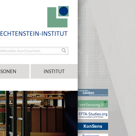
RSONEN
INSTITUT
KonSens