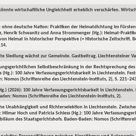
könnte wirtschaftliche Ungleichheit erheblich verschärfen. Wirtsch
t ohne deutsche Nation: Praktiken der Heimatdichtung im Fürsten
tz, Henrik Schwanitz und Anna Strommenger (Hg.): Heimat-Prakti
on Heimat in historischer Perspektive (= Historische Zeitschrift. Be
114.
ute Siedlung wächst zur Gemeinde. Gastbeitrag. Liechtensteiner Vat
sungsgerichtlichen Selbstbeschränkung in der Rechtsprechung des S
 (Hg.): 100 Jahre Verfassungsgerichtsbarkeit in Liechtenstein. Fes
 Nomos (Schriftenreihe des Liechtenstein-Instituts, 2), S. 221–243
(Hg.) (2026): 100 Jahre Verfassungsgerichtsbarkeit in Liechtenstein.
den: Nomos (Schriftenreihe des Liechtenstein-Instituts, 2).
iche Unabhängigkeit und Richterselektion in Liechtenstein. Zwische
 Hilmar Hoch und Patricia Schiess (Hg.): 100 Jahre Verfassungsgeri
Jubiläum des Staatsgerichtshofs. Baden-Baden: Nomos (Schriftenrei
nalytics: Personalführung zwischen Algorithmus und Autonomie. 