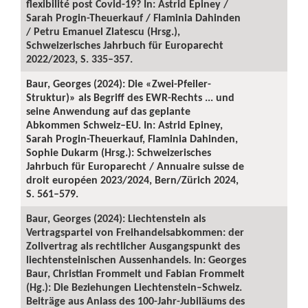
flexibilité post Covid-19? In: Astrid Epiney /
Sarah Progin-Theuerkauf / Flaminia Dahinden
/ Petru Emanuel Zlatescu (Hrsg.),
Schweizerisches Jahrbuch für Europarecht
2022/2023, S. 335–357.
Baur, Georges (2024): Die «Zwei-Pfeiler-
Struktur)» als Begriff des EWR-Rechts ... und
seine Anwendung auf das geplante
Abkommen Schweiz–EU. In: Astrid Epiney,
Sarah Progin-Theuerkauf, Flaminia Dahinden,
Sophie Dukarm (Hrsg.): Schweizerisches
Jahrbuch für Europarecht / Annuaire suisse de
droit européen 2023/2024, Bern/Zürich 2024,
S. 561–579.
Baur, Georges (2024): Liechtenstein als
Vertragspartei von Freihandelsabkommen: der
Zollvertrag als rechtlicher Ausgangspunkt des
liechtensteinischen Aussenhandels. In: Georges
Baur, Christian Frommelt und Fabian Frommelt
(Hg.): Die Beziehungen Liechtenstein–Schweiz.
Beiträge aus Anlass des 100-Jahr-Jubiläums des