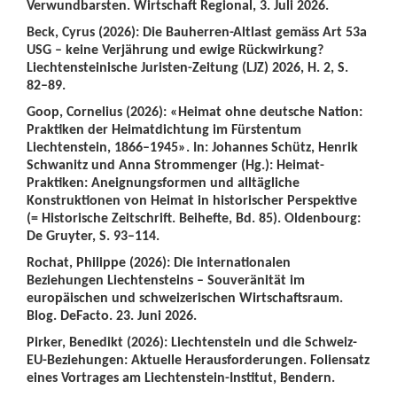
Verwundbarsten. Wirtschaft Regional, 3. Juli 2026.
Beck, Cyrus (2026): Die Bauherren-Altlast gemäss Art 53a
USG – keine Verjährung und ewige Rückwirkung?
Liechtensteinische Juristen-Zeitung (LJZ) 2026, H. 2, S.
82–89.
Goop, Cornelius (2026): «Heimat ohne deutsche Nation:
Praktiken der Heimatdichtung im Fürstentum
Liechtenstein, 1866–1945». In: Johannes Schütz, Henrik
Schwanitz und Anna Strommenger (Hg.): Heimat-
Praktiken: Aneignungsformen und alltägliche
Konstruktionen von Heimat in historischer Perspektive
(= Historische Zeitschrift. Beihefte, Bd. 85). Oldenbourg:
De Gruyter, S. 93–114.
Rochat, Philippe (2026): Die internationalen
Beziehungen Liechtensteins – Souveränität im
europäischen und schweizerischen Wirtschaftsraum.
Blog. DeFacto. 23. Juni 2026.
Pirker, Benedikt (2026): Liechtenstein und die Schweiz-
EU-Beziehungen: Aktuelle Herausforderungen. Foliensatz
eines Vortrages am Liechtenstein-Institut, Bendern.