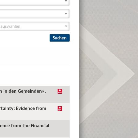
en in den Gemeinden».
rtainty: Evidence from
ence from the Financial