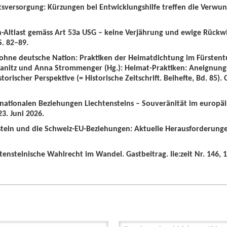
tsversorgung: Kürzungen bei Entwicklungshilfe treffen die Verwun
n-Altlast gemäss Art 53a USG – keine Verjährung und ewige Rückw
S. 82–89.
 ohne deutsche Nation: Praktiken der Heimatdichtung im Fürstent
wanitz und Anna Strommenger (Hg.): Heimat-Praktiken: Aneignung
orischer Perspektive (= Historische Zeitschrift. Beihefte, Bd. 85).
ernationalen Beziehungen Liechtensteins – Souveränität im europä
3. Juni 2026.
nstein und die Schweiz-EU-Beziehungen: Aktuelle Herausforderunge
tensteinische Wahlrecht im Wandel. Gastbeitrag. lie:zeit Nr. 146, 1