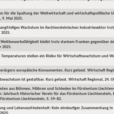
en für die Spaltung der Weltwirtschaft und wirtschaftspolitische U
, 9. Mai 2025.
 langfristiges Wachstum im liechtensteinischen Industriesektor tro
r 2025.
he Wettbewerbsfähigkeit bleibt trotz starkem Franken gegenüber d
r 2025.
e Temperaturen stellen ein Risiko für Wirtschaftswachstum und Wo
verärgern europäische Konsumenten. Kurz gefasst. Wirtschaft Regio
tswachstum ist gestaltbar. Kurz gefasst. Wirtschaft Regional, 24. 
amten aus Böhmen, Mähren und Schlesien im Fürstentum Liechtens
n: Jahrbuch Historischer Verein für das Fürstentum Liechtenstein, 
 Fürstentum Liechtenstein, S. 59–82.
ung und Lebenszufriedenheit: Kein eindeutiger Zusammenhang in 
 2025.