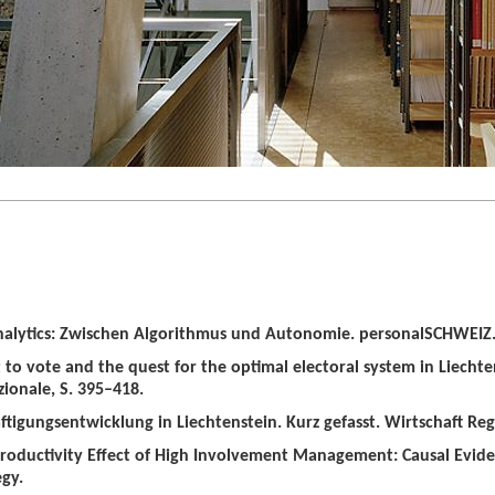
alytics: Zwischen Algorithmus und Autonomie. personalSCHWEIZ. 
t to vote and the quest for the optimal electoral system in Liechten
zionale, S. 395–418.
tigungsentwicklung in Liechtenstein. Kurz gefasst. Wirtschaft Regio
roductivity Effect of High Involvement Management: Causal Evid
gy.