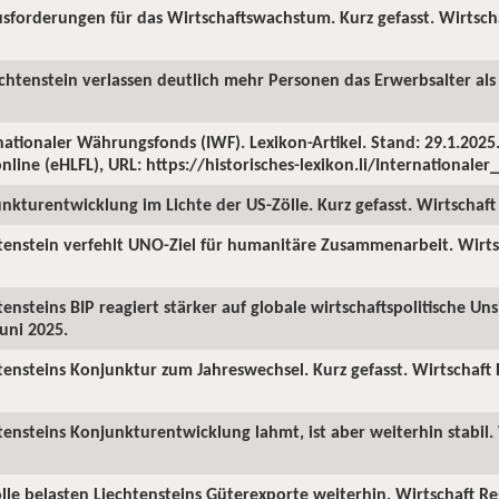
sforderungen für das Wirtschaftswachstum. Kurz gefasst. Wirtscha
echtenstein verlassen deutlich mehr Personen das Erwerbsalter als 
ationaler Währungsfonds (IWF). Lexikon-Artikel. Stand: 29.1.2025. 
nline (eHLFL), URL: https://historisches-lexikon.li/International
nkturentwicklung im Lichte der US-Zölle. Kurz gefasst. Wirtschaft 
tenstein verfehlt UNO-Ziel für humanitäre Zusammenarbeit. Wirts
ensteins BIP reagiert stärker auf globale wirtschaftspolitische Uns
Juni 2025.
tensteins Konjunktur zum Jahreswechsel. Kurz gefasst. Wirtschaft
tensteins Konjunkturentwicklung lahmt, ist aber weiterhin stabil. 
lle belasten Liechtensteins Güterexporte weiterhin. Wirtschaft R