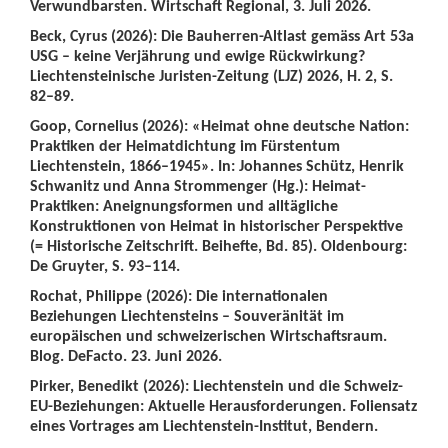
Verwundbarsten. Wirtschaft Regional, 3. Juli 2026.
Beck, Cyrus (2026): Die Bauherren-Altlast gemäss Art 53a
USG – keine Verjährung und ewige Rückwirkung?
Liechtensteinische Juristen-Zeitung (LJZ) 2026, H. 2, S.
82–89.
Goop, Cornelius (2026): «Heimat ohne deutsche Nation:
Praktiken der Heimatdichtung im Fürstentum
Liechtenstein, 1866–1945». In: Johannes Schütz, Henrik
Schwanitz und Anna Strommenger (Hg.): Heimat-
Praktiken: Aneignungsformen und alltägliche
Konstruktionen von Heimat in historischer Perspektive
(= Historische Zeitschrift. Beihefte, Bd. 85). Oldenbourg:
De Gruyter, S. 93–114.
Rochat, Philippe (2026): Die internationalen
Beziehungen Liechtensteins – Souveränität im
europäischen und schweizerischen Wirtschaftsraum.
Blog. DeFacto. 23. Juni 2026.
Pirker, Benedikt (2026): Liechtenstein und die Schweiz-
EU-Beziehungen: Aktuelle Herausforderungen. Foliensatz
eines Vortrages am Liechtenstein-Institut, Bendern.