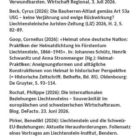
Verwundbarsten. Wirtschaft Regional, 3. Juli 2026.
Beck, Cyrus (2026): Die Bauherren-Altlast gemäss Art 53a
USG – keine Verjährung und ewige Rückwirkung?
Liechtensteinische Juristen-Zeitung (LJZ) 2026, H. 2, S.
82–89.
Goop, Cornelius (2026): «Heimat ohne deutsche Nation:
Praktiken der Heimatdichtung im Fürstentum
Liechtenstein, 1866–1945». In: Johannes Schütz, Henrik
Schwanitz und Anna Strommenger (Hg.): Heimat-
Praktiken: Aneignungsformen und alltägliche
Konstruktionen von Heimat in historischer Perspektive
(= Historische Zeitschrift. Beihefte, Bd. 85). Oldenbourg:
De Gruyter, S. 93–114.
Rochat, Philippe (2026): Die internationalen
Beziehungen Liechtensteins – Souveränität im
europäischen und schweizerischen Wirtschaftsraum.
Blog. DeFacto. 23. Juni 2026.
Pirker, Benedikt (2026): Liechtenstein und die Schweiz-
EU-Beziehungen: Aktuelle Herausforderungen. Foliensatz
eines Vortrages am Liechtenstein-Institut, Bendern.