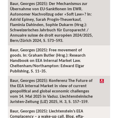
Baur, Georges (2025): Der Mechanismus zur
Übernahme von EU-Sanktionen im EWR.
Autonomer Nachvollzug oder «Soft Law»? In:
Astrid Epiney, Sarah Progin-Theuerkauf,
Flaminia Dahinden, Sophie Dukarm (Hrsg.):
Schweizerisches Jahrbuch für Europarecht /
Annuaire suisse de droit européen 2024/2025,
Bern/Zürich 2024, S. 573–593.
Baur, Georges (2025): Free movement of
goods. In: Graham Butler (Hrsg.): Research
Handbook on EEA Internal Market Law.
Cheltenham/Northampton: Edward Elgar
Publishing, S. 11–35.
Baur, Georges (2025): Konferenz The Future of
the EEA Internal Market in view of current
geopolitical and global economic challenges
vom 14. Mai 2025 in Vaduz. Liechtensteinische
Juristen-Zeitung (LJZ) 2025, H. 3, S. 157–159.
Baur, Georges (2025): Liechtenstein’s EEA
Complacency – a wake-up call. Blog. efta-