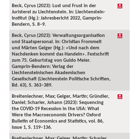
Beck, Cyrus (2023): Lust und Frust in der
Juristerei zu Liechtenstein. In: Liechtenstein-
Institut (Hg.): Jahresbericht 2022, Gamprin-
Bendern, S. 8–9.
Beck, Cyrus (2023): Verwaltungsorganisation
und Staatspersonal. In: Christian Frommelt
und Märten Geiger (Hg.): «Und nach dem
Nachdenken kommt das Handeln». Festschrift
zum 75. Geburtstag von Guido Meier.
Gamprin-Bendern: Verlag der
Liechtensteinischen Akademischen
Gesellschaft (Liechtenstein Politische Schriften,
Bd. 63), S. 363–389.
Breitenlechner, Max; Geiger, Martin; Gründler,
Daniel; Scharler, Johann (2023): Sequencing
the COVID-19 Recession in the USA: What
Were the Macroeconomic Drivers? Oxford
Bulletin of Economics and Statistics, vol. 86,
issue 1, S. 119–136.
Breitenlechner, Max; Geiger, Martin; Scharler,