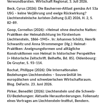
Verwundbarsten. Wirtschaft Regional, 3. Juli 2026.
Beck, Cyrus (2026): Die Bauherren-Altlast gemäss Art 53a
USG – keine Verjährung und ewige Rückwirkung?
Liechtensteinische Juristen-Zeitung (LJZ) 2026, H. 2, S.
82–89.
Goop, Cornelius (2026): «Heimat ohne deutsche Nation:
Praktiken der Heimatdichtung im Fürstentum
Liechtenstein, 1866–1945». In: Johannes Schütz, Henrik
Schwanitz und Anna Strommenger (Hg.): Heimat-
Praktiken: Aneignungsformen und alltägliche
Konstruktionen von Heimat in historischer Perspektive
(= Historische Zeitschrift. Beihefte, Bd. 85). Oldenbourg:
De Gruyter, S. 93–114.
Rochat, Philippe (2026): Die internationalen
Beziehungen Liechtensteins – Souveränität im
europäischen und schweizerischen Wirtschaftsraum.
Blog. DeFacto. 23. Juni 2026.
Pirker, Benedikt (2026): Liechtenstein und die Schweiz-
EU-Beziehungen: Aktuelle Herausforderungen. Foliensatz
eines Vortrages am Liechtenstein-Institut, Bendern.