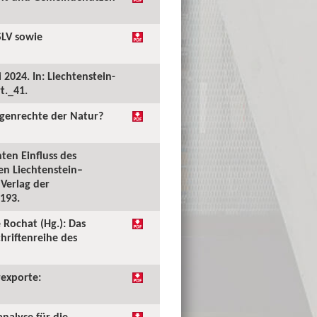
SLV sowie
2024. In: Liechtenstein-
t._41.
igenrechte der Natur?
ten Einfluss des
en Liechtenstein–
 Verlag der
–193.
 Rochat (Hg.): Das
hriftenreihe des
rexporte:
nalyse für die