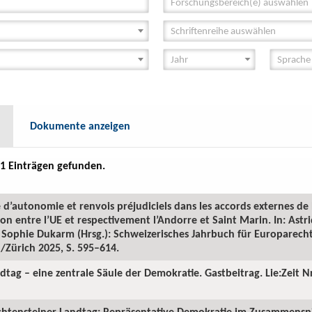
Forschungsbereich(e) auswählen
Schriftenreihe auswählen
Dokumente anzeigen
1 Einträgen gefunden.
pe d’autonomie et renvois préjudiciels dans les accords externes d
ion entre l’UE et respectivement l’Andorre et Saint Marin. In: Astr
 Sophie Dukarm (Hrsg.): Schweizerisches Jahrbuch für Europarecht
/Zürich 2025, S. 595–614.
dtag – eine zentrale Säule der Demokratie. Gastbeitrag. Lie:Zeit N
echtensteiner Landtag: Repräsentative Demokratie im Zusammenspie