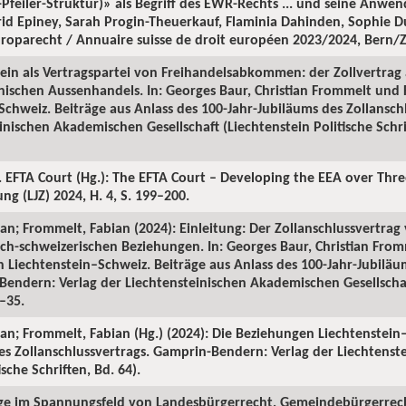
-Pfeiler-Struktur)» als Begriff des EWR-Rechts ... und seine Anwe
d Epiney, Sarah Progin-Theuerkauf, Flaminia Dahinden, Sophie Du
roparecht / Annuaire suisse de droit européen 2023/2024, Bern/Z
tein als Vertragspartei von Freihandelsabkommen: der Zollvertrag a
nischen Aussenhandels. In: Georges Baur, Christian Frommelt und 
chweiz. Beiträge aus Anlass des 100-Jahr-Jubiläums des Zollansch
nischen Akademischen Gesellschaft (Liechtenstein Politische Schrif
. EFTA Court (Hg.): The EFTA Court – Developing the EEA over Thr
ng (LJZ) 2024, H. 4, S. 199–200.
an; Frommelt, Fabian (2024): Einleitung: Der Zollanschlussvertrag
ch-schweizerischen Beziehungen. In: Georges Baur, Christian Fro
 Liechtenstein–Schweiz. Beiträge aus Anlass des 100-Jahr-Jubiläu
Bendern: Verlag der Liechtensteinischen Akademischen Gesellschaf
9–35.
ian; Frommelt, Fabian (Hg.) (2024): Die Beziehungen Liechtenstein
des Zollanschlussvertrags. Gamprin-Bendern: Verlag der Liechtens
ische Schriften, Bd. 64).
slage im Spannungsfeld von Landesbürgerrecht, Gemeindebürgerr