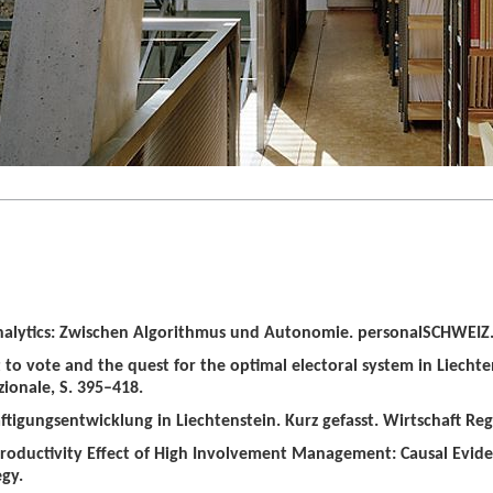
alytics: Zwischen Algorithmus und Autonomie. personalSCHWEIZ. 
t to vote and the quest for the optimal electoral system in Liechten
zionale, S. 395–418.
tigungsentwicklung in Liechtenstein. Kurz gefasst. Wirtschaft Regio
roductivity Effect of High Involvement Management: Causal Evid
gy.