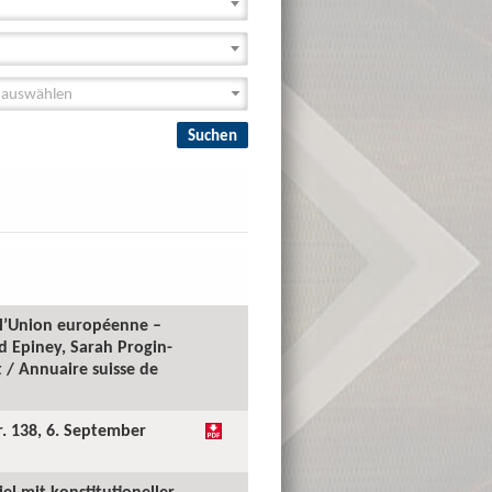
e l’Union européenne –
id Epiney, Sarah Progin-
 / Annuaire suisse de
r. 138, 6. September
l mit konstitutioneller