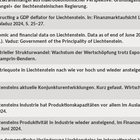
ngel» der liechtensteinischen Regierung.
ucting a GDP deflator for Liechtenstein. In: Finanzmarktaufsicht L
 Vaduz 2024, S. 25–27.
mic and financial data on Liechtenstein. Data as of end of June 
d.). Vaduz: Government of the Principality of Liechtenstein.
trieller Strukturwandel: Wachstum der Wertschöpfung trotz Export
 Gamprin-Bendern.
triequote in Liechtenstein nach wie vor hoch und wieder ansteige
tensteins aktuelle Konjunkturentwicklungen. Kurz gefasst. Wirtsch
tensteins Industrie hat Produktionskapazitäten vor allem im Ausl
024.
tensteins Produktivität in Industrie wieder ansteigend, im Finanzs
 Juni 2024.
e demografische Veränderung Liechtensteins im internationalen V