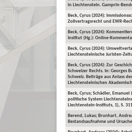
in Liechtenstein. Gamprin-Bender
Beck, Cyrus (2024): Immissionss
Zollvertragsrecht und EWR-Recht
Beck, Cyrus (2024): Kommentierun
Institut (Hg.): Online-Kommenta
Beck, Cyrus (2024): Umweltverf
Liechtensteinische Juristen-Zeitu
Beck, Cyrus (2024): Zur Geschich
Schweizer Rechts. In: Georges B
Schweiz. Beiträge aus Anlass de
Liechtensteinischen Akademischen
Beck, Cyrus; Schädler, Emanuel 
politische System Liechtenstei
Liechtenstein-Instituts, 1), S. 31
Berend, Lukas; Brunhart, Andrea
Bestandsaufnahme und Ursachens
Brunhart, Andreas (2024): Arbe