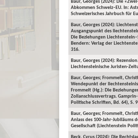
Baur, Georges (2024): Die «Zwei
Abkommen Schweiz–EU. In: Astri
Schweizerisches Jahrbuch für Eu
Baur, Georges (2024): Liechtens
Ausgangspunkt des liechtenstei
Die Beziehungen Liechtenstein–S
Bendern: Verlag der Liechtenstei
316.
Baur, Georges (2024): Rezension
Liechtensteinische Juristen-Zeitu
Baur, Georges; Frommelt, Christi
Wendepunkt der liechtensteinis
Frommelt (Hg.): Die Beziehungen
Zollanschlussvertrags. Gamprin-
Politische Schriften, Bd. 64), S. 
Baur, Georges; Frommelt, Christ
Anlass des 100-Jahr-Jubiläums 
Gesellschaft (Liechtenstein Polit
Beck, Cyrus (2024): Die Recht