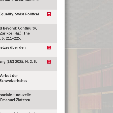
uality. Swiss Political
nd Beyond: Continuity,
Zarikos (Hg.): The
 S. 211–225.
setzes über den
ng (LJZ) 2025, H. 2, S.
 Verbot der
 Schweizerisches
 sociale – nouvelle
u Emanuel Zlatescu