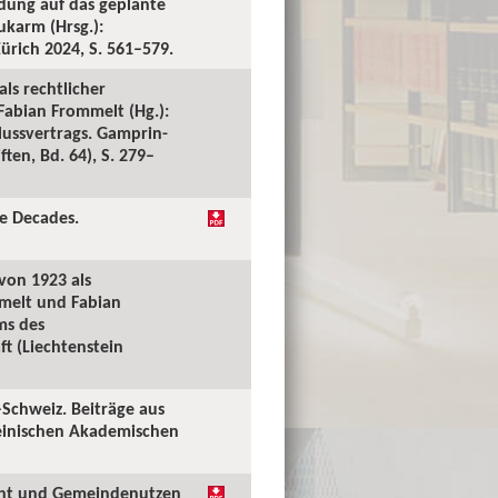
ndung auf das geplante
karm (Hrsg.):
ürich 2024, S. 561–579.
ls rechtlicher
Fabian Frommelt (Hg.):
lussvertrags. Gamprin-
ten, Bd. 64), S. 279–
ee Decades.
 von 1923 als
mmelt und Fabian
ms des
t (Liechtenstein
–Schweiz. Beiträge aus
teinischen Akademischen
echt und Gemeindenutzen