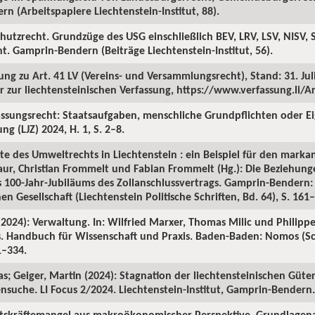
n (Arbeitspapiere Liechtenstein-Institut, 88).
chutzrecht. Grundzüge des USG einschließlich BEV, LRV, LSV, NISV, 
. Gamprin-Bendern (Beiträge Liechtenstein-Institut, 56).
g zu Art. 41 LV (Vereins- und Versammlungsrecht), Stand: 31. Juli 
r zur liechtensteinischen Verfassung, https://www.verfassung.li/Ar
assungsrecht: Staatsaufgaben, menschliche Grundpflichten oder E
ng (LJZ) 2024, H. 1, S. 2–8.
te des Umweltrechts in Liechtenstein : ein Beispiel für den markan
aur, Christian Frommelt und Fabian Frommelt (Hg.): Die Beziehung
s 100-Jahr-Jubiläums des Zollanschlussvertrags. Gamprin-Bendern:
 Gesellschaft (Liechtenstein Politische Schriften, Bd. 64), S. 161
(2024): Verwaltung. In: Wilfried Marxer, Thomas Milic und Philippe
ns. Handbuch für Wissenschaft und Praxis. Baden-Baden: Nomos (Sc
1–334.
s; Geiger, Martin (2024): Stagnation der liechtensteinischen Güte
uche. LI Focus 2/2024. Liechtenstein-Institut, Gamprin-Bendern.
itskräftemangel aus makroökonomischer Perspektive. Grundlagena