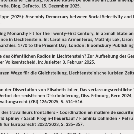
tie. Blog. DeFacto. 15. Dezember 2025.
ippe (2025): Assembly Democracy between Social Selectivity and Eq
.
ng Monarchy Fit for the Twenty-First Century, in a Small State a
nce in Liechtenstein. In: Carolina Armenteros, Matthijs Lok, Iason 
rchies. 1770 to the Present Day. London: Bloomsbury Publishing,
nde des öffentlichen Radios in Liechtenstein? Zur Aufhebung des Ge
 Volksentscheid. In: Jusletter 3. Februar 2025.
urzen Wege für die Gleichstellung. Liechtensteinische Juristen-Zeitu
ion der Dissertation von Elisabeth Joller, Das verfassungsrechtliche
erbot der sexistischen Diskriminierung, Diss. Fribourg, Bern 2024,
waltungsrecht (ZBl) 126/2025, S. 514–516.
l des travailleurs frontaliers – Coordination en matière de sécurité
Astrid Epiney / Sarah Progin-Theuerkauf / Flaminia Dahinden / Petr
ch für Europarecht 2022/2023, S. 335–357.