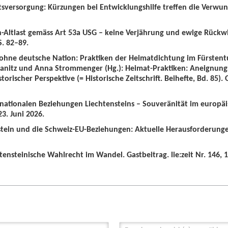
tsversorgung: Kürzungen bei Entwicklungshilfe treffen die Verwun
n-Altlast gemäss Art 53a USG – keine Verjährung und ewige Rückw
S. 82–89.
 ohne deutsche Nation: Praktiken der Heimatdichtung im Fürstent
wanitz und Anna Strommenger (Hg.): Heimat-Praktiken: Aneignung
orischer Perspektive (= Historische Zeitschrift. Beihefte, Bd. 85).
ernationalen Beziehungen Liechtensteins – Souveränität im europä
3. Juni 2026.
nstein und die Schweiz-EU-Beziehungen: Aktuelle Herausforderunge
tensteinische Wahlrecht im Wandel. Gastbeitrag. lie:zeit Nr. 146, 1