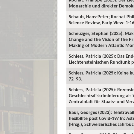
Monarchie und direkter Demokra
Schaub, Hans-Peter; Rochat Phil
Science Review, Early View: 1-16
Scheuzger, Stephan (2025): Maki
Change and the Vision of the Pri
Making of Modern Atlantic Mona
Schiess, Patricia (2025): Das E
Liechtensteinischen Rundfunk per
Schiess, Patricia (2025): Keine k
72–93.
Schiess, Patricia (2025): Rezens
Geschlechtsdiskriminierung als V
Zentralblatt für Staats- und Ver
Baur, Georges (2023): Télétravai
flexibilité post Covid-19? In: 
(Hrsg.), Schweizerisches Jahrbu