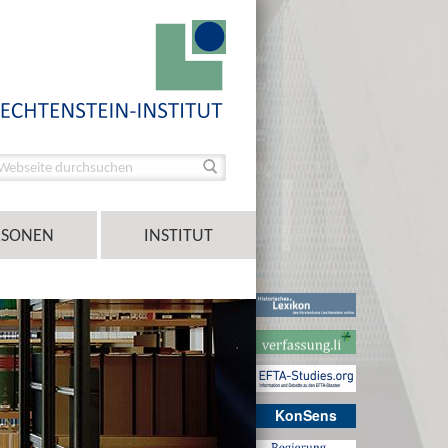
RSONEN
INSTITUT
KonSens