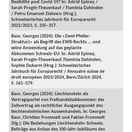
flexibilité post Covid-19? In: Astrid Epiney /
Sarah Progin-Theuerkauf / Flaminia Dahinden
/ Petru Emanuel Zlatescu (Hrsg.),
Schweizerisches Jahrbuch für Europarecht
2022/2023, S. 335–357.
Baur, Georges (2024): Die «Zwei-Pfeiler-
Struktur)» als Begriff des EWR-Rechts ... und
seine Anwendung auf das geplante
Abkommen Schweiz–EU. In: Astrid Epiney,
Sarah Progin-Theuerkauf, Flaminia Dahinden,
Sophie Dukarm (Hrsg.): Schweizerisches
Jahrbuch für Europarecht / Annuaire suisse de
droit européen 2023/2024, Bern/Zürich 2024,
S. 561–579.
Baur, Georges (2024): Liechtenstein als
Vertragspartei von Freihandelsabkommen: der
Zollvertrag als rechtlicher Ausgangspunkt des
liechtensteinischen Aussenhandels. In: Georges
Baur, Christian Frommelt und Fabian Frommelt
(Hg.): Die Beziehungen Liechtenstein–Schweiz.
Beiträge aus Anlass des 100-Jahr-Jubiläums des