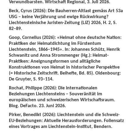
Verwundbarsten. Wirtschaft Regional, 3. Juli 2026.
Beck, Cyrus (2026): Die Bauherren-Altlast gemäss Art 53a
USG – keine Verjährung und ewige Rückwirkung?
Liechtensteinische Juristen-Zeitung (LJZ) 2026, H. 2, S.
82–89.
Goop, Cornelius (2026): «Heimat ohne deutsche Nation:
Praktiken der Heimatdichtung im Fürstentum
Liechtenstein, 1866–1945». In: Johannes Schütz, Henrik
Schwanitz und Anna Strommenger (Hg.): Heimat-
Praktiken: Aneignungsformen und alltägliche
Konstruktionen von Heimat in historischer Perspektive
(= Historische Zeitschrift. Beihefte, Bd. 85). Oldenbourg:
De Gruyter, S. 93–114.
Rochat, Philippe (2026): Die internationalen
Beziehungen Liechtensteins – Souveränität im
europäischen und schweizerischen Wirtschaftsraum.
Blog. DeFacto. 23. Juni 2026.
Pirker, Benedikt (2026): Liechtenstein und die Schweiz-
EU-Beziehungen: Aktuelle Herausforderungen. Foliensatz
eines Vortrages am Liechtenstein-Institut, Bendern.