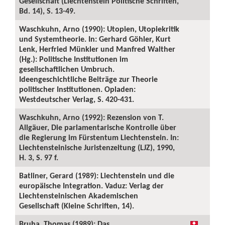
Gesellschaft (Liechtenstein Politische Schriften,
Bd. 14), S. 13-49.
Waschkuhn, Arno (1990): Utopien, Utopiekritik
und Systemtheorie. In: Gerhard Göhler, Kurt
Lenk, Herfried Münkler und Manfred Walther
(Hg.): Politische Institutionen im
gesellschaftlichen Umbruch.
Ideengeschichtliche Beiträge zur Theorie
politischer Institutionen. Opladen:
Westdeutscher Verlag, S. 420-431.
Waschkuhn, Arno (1992): Rezension von T.
Allgäuer, Die parlamentarische Kontrolle über
die Regierung im Fürstentum Liechtenstein. In:
Liechtensteinische Juristenzeitung (LJZ), 1990,
H. 3, S. 97 f.
Batliner, Gerard (1989): Liechtenstein und die
europäische Integration. Vaduz: Verlag der
Liechtensteinischen Akademischen
Gesellschaft (Kleine Schriften, 14).
Bruha, Thomas (1989): Das