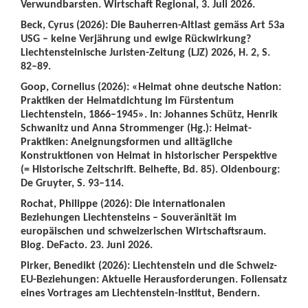
Verwundbarsten. Wirtschaft Regional, 3. Juli 2026.
Beck, Cyrus (2026): Die Bauherren-Altlast gemäss Art 53a
USG – keine Verjährung und ewige Rückwirkung?
Liechtensteinische Juristen-Zeitung (LJZ) 2026, H. 2, S.
82–89.
Goop, Cornelius (2026): «Heimat ohne deutsche Nation:
Praktiken der Heimatdichtung im Fürstentum
Liechtenstein, 1866–1945». In: Johannes Schütz, Henrik
Schwanitz und Anna Strommenger (Hg.): Heimat-
Praktiken: Aneignungsformen und alltägliche
Konstruktionen von Heimat in historischer Perspektive
(= Historische Zeitschrift. Beihefte, Bd. 85). Oldenbourg:
De Gruyter, S. 93–114.
Rochat, Philippe (2026): Die internationalen
Beziehungen Liechtensteins – Souveränität im
europäischen und schweizerischen Wirtschaftsraum.
Blog. DeFacto. 23. Juni 2026.
Pirker, Benedikt (2026): Liechtenstein und die Schweiz-
EU-Beziehungen: Aktuelle Herausforderungen. Foliensatz
eines Vortrages am Liechtenstein-Institut, Bendern.