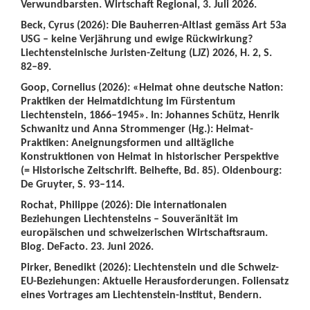
Verwundbarsten. Wirtschaft Regional, 3. Juli 2026.
Beck, Cyrus (2026): Die Bauherren-Altlast gemäss Art 53a
USG – keine Verjährung und ewige Rückwirkung?
Liechtensteinische Juristen-Zeitung (LJZ) 2026, H. 2, S.
82–89.
Goop, Cornelius (2026): «Heimat ohne deutsche Nation:
Praktiken der Heimatdichtung im Fürstentum
Liechtenstein, 1866–1945». In: Johannes Schütz, Henrik
Schwanitz und Anna Strommenger (Hg.): Heimat-
Praktiken: Aneignungsformen und alltägliche
Konstruktionen von Heimat in historischer Perspektive
(= Historische Zeitschrift. Beihefte, Bd. 85). Oldenbourg:
De Gruyter, S. 93–114.
Rochat, Philippe (2026): Die internationalen
Beziehungen Liechtensteins – Souveränität im
europäischen und schweizerischen Wirtschaftsraum.
Blog. DeFacto. 23. Juni 2026.
Pirker, Benedikt (2026): Liechtenstein und die Schweiz-
EU-Beziehungen: Aktuelle Herausforderungen. Foliensatz
eines Vortrages am Liechtenstein-Institut, Bendern.