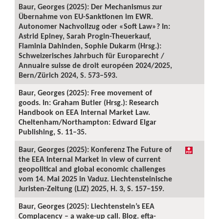
Baur, Georges (2025): Der Mechanismus zur
Übernahme von EU-Sanktionen im EWR.
Autonomer Nachvollzug oder «Soft Law»? In:
Astrid Epiney, Sarah Progin-Theuerkauf,
Flaminia Dahinden, Sophie Dukarm (Hrsg.):
Schweizerisches Jahrbuch für Europarecht /
Annuaire suisse de droit européen 2024/2025,
Bern/Zürich 2024, S. 573–593.
Baur, Georges (2025): Free movement of
goods. In: Graham Butler (Hrsg.): Research
Handbook on EEA Internal Market Law.
Cheltenham/Northampton: Edward Elgar
Publishing, S. 11–35.
Baur, Georges (2025): Konferenz The Future of
the EEA Internal Market in view of current
geopolitical and global economic challenges
vom 14. Mai 2025 in Vaduz. Liechtensteinische
Juristen-Zeitung (LJZ) 2025, H. 3, S. 157–159.
Baur, Georges (2025): Liechtenstein’s EEA
Complacency – a wake-up call. Blog. efta-