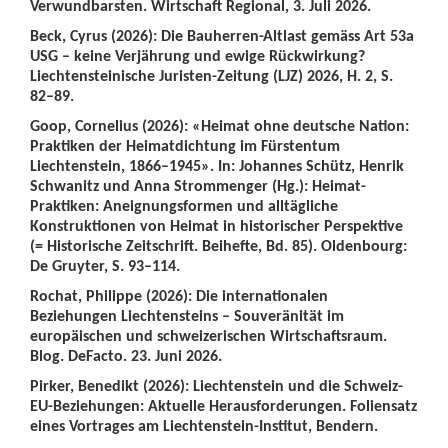
Verwundbarsten. Wirtschaft Regional, 3. Juli 2026.
Beck, Cyrus (2026): Die Bauherren-Altlast gemäss Art 53a
USG – keine Verjährung und ewige Rückwirkung?
Liechtensteinische Juristen-Zeitung (LJZ) 2026, H. 2, S.
82–89.
Goop, Cornelius (2026): «Heimat ohne deutsche Nation:
Praktiken der Heimatdichtung im Fürstentum
Liechtenstein, 1866–1945». In: Johannes Schütz, Henrik
Schwanitz und Anna Strommenger (Hg.): Heimat-
Praktiken: Aneignungsformen und alltägliche
Konstruktionen von Heimat in historischer Perspektive
(= Historische Zeitschrift. Beihefte, Bd. 85). Oldenbourg:
De Gruyter, S. 93–114.
Rochat, Philippe (2026): Die internationalen
Beziehungen Liechtensteins – Souveränität im
europäischen und schweizerischen Wirtschaftsraum.
Blog. DeFacto. 23. Juni 2026.
Pirker, Benedikt (2026): Liechtenstein und die Schweiz-
EU-Beziehungen: Aktuelle Herausforderungen. Foliensatz
eines Vortrages am Liechtenstein-Institut, Bendern.