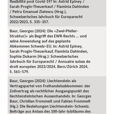
flexibilité post Covid-19? In: Astrid Epiney /
Sarah Progin-Theuerkauf / Flaminia Dahinden
/ Petru Emanuel Zlatescu (Hrsg.),
Schweizerisches Jahrbuch für Europarecht
2022/2023, S. 335–357.
Baur, Georges (2024): Die «Zwei-Pfeiler-
Struktur)» als Begriff des EWR-Rechts ... und
seine Anwendung auf das geplante
Abkommen Schweiz–EU. In: Astrid Epiney,
Sarah Progin-Theuerkauf, Flaminia Dahinden,
Sophie Dukarm (Hrsg.): Schweizerisches
Jahrbuch für Europarecht / Annuaire suisse de
droit européen 2023/2024, Bern/Zürich 2024,
S. 561–579.
Baur, Georges (2024): Liechtenstein als
Vertragspartei von Freihandelsabkommen: der
Zollvertrag als rechtlicher Ausgangspunkt des
liechtensteinischen Aussenhandels. In: Georges
Baur, Christian Frommelt und Fabian Frommelt
(Hg.): Die Beziehungen Liechtenstein–Schweiz.
Beiträge aus Anlass des 100-Jahr-Jubiläums des