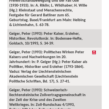
Freiwirtschaftsbewegung und der Fall Ude
(1930-1933). In: A. Riklin; L. Wildhaber; H. Wille
(Hg.): Kleinstaat und Menschenrechte,
Festgabe für Gerard Batliner zum 65.
Geburtstag. Basel/Frankfurt am Main: Helbing
& Lichtenhahn, S. 63-78.
Geiger, Peter (1993): Peter Kaiser, Erzieher,
Historiker, Revolutionär. In: Bodensee-Hefte,
Goldach, 10/1993, S. 34-39.
Geiger, Peter (1993): Politisches Wirken Peter
Kaisers und Nachwirkungen im 20.
Jahrhundert: In: P. Geiger (Hg.): Peter Kaiser als
Politiker, Historiker und Erzieher (1793-1864).
Vaduz: Verlag der Liechtensteinischen
Akademischen Gesellschaft (Liechtenstein
Politische Schriften, Bd. 17), S. 27-41.
Geiger, Peter (1993): Schweizerisch-
liechtensteinische Zollvertragsgemeinschaft in
der Zeit der Krise und des Zweiten
Weltkrieges. In: Zoll-Rundschau 4/1993,