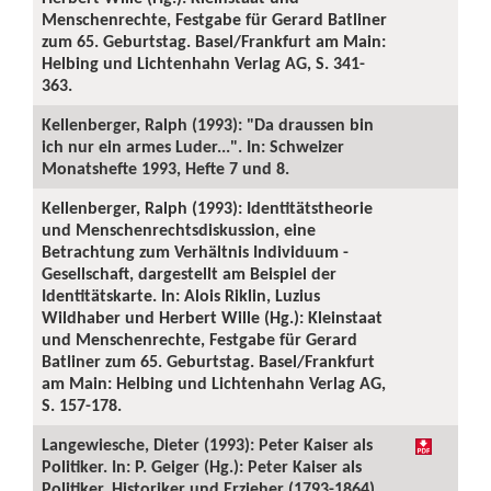
Menschenrechte, Festgabe für Gerard Batliner
zum 65. Geburtstag. Basel/Frankfurt am Main:
Helbing und Lichtenhahn Verlag AG, S. 341-
363.
Kellenberger, Ralph (1993): "Da draussen bin
ich nur ein armes Luder...". In: Schweizer
Monatshefte 1993, Hefte 7 und 8.
Kellenberger, Ralph (1993): Identitätstheorie
und Menschenrechtsdiskussion, eine
Betrachtung zum Verhältnis Individuum -
Gesellschaft, dargestellt am Beispiel der
Identitätskarte. In: Alois Riklin, Luzius
Wildhaber und Herbert Wille (Hg.): Kleinstaat
und Menschenrechte, Festgabe für Gerard
Batliner zum 65. Geburtstag. Basel/Frankfurt
am Main: Helbing und Lichtenhahn Verlag AG,
S. 157-178.
Langewiesche, Dieter (1993): Peter Kaiser als
Politiker. In: P. Geiger (Hg.): Peter Kaiser als
Politiker, Historiker und Erzieher (1793-1864).