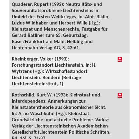
Quaderer, Rupert (1993): Neutralitäts- und
Souveränitätsprobleme Liechtensteins im
Umfeld des Ersten Weltkrieges. In: Alois Riklin,
Luzius Wildhaber und Herbert Wille (Hg.):
Kleinstaat und Menschenrechte, Festgabe für
Gerard Batliner zum 65. Geburtstag.
Basel/Frankfurt am Main: Helbing und
Lichtenhahn Verlag AG, S. 43-61.
Rheinberger, Volker (1993):
Forschungsstandort Liechtenstein. In: H.
Wytrzens (Hg.): Wirtschaftsstandort
Liechtenstein. Bendern (Beiträge
Liechtenstein-Institut, 1).
Rothschild, Kurt W. (1993): Kleinstaat und
Interdependenz. Anmerkungen zur
Kleinstaatentheorie aus ökonomischer Sicht.
In: Arno Waschkuhn (Hg.): Kleinstaat,
Grundsätzliche und aktuelle Probleme. Vaduz:
Verlag der Liechtensteinischen Akademischen
Gesellschaft (Liechtenstein Politische Schriften,
Bd. 16), S. 71-87.