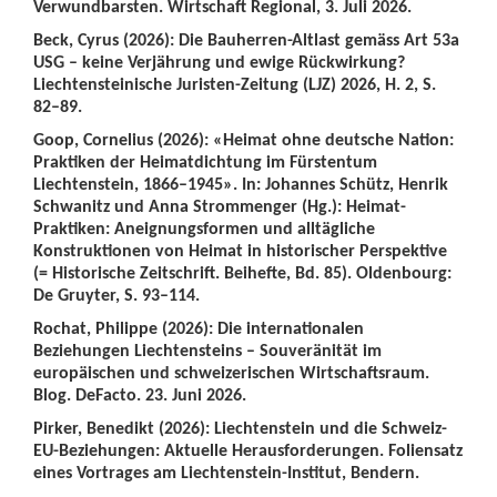
Verwundbarsten. Wirtschaft Regional, 3. Juli 2026.
Beck, Cyrus (2026): Die Bauherren-Altlast gemäss Art 53a
USG – keine Verjährung und ewige Rückwirkung?
Liechtensteinische Juristen-Zeitung (LJZ) 2026, H. 2, S.
82–89.
Goop, Cornelius (2026): «Heimat ohne deutsche Nation:
Praktiken der Heimatdichtung im Fürstentum
Liechtenstein, 1866–1945». In: Johannes Schütz, Henrik
Schwanitz und Anna Strommenger (Hg.): Heimat-
Praktiken: Aneignungsformen und alltägliche
Konstruktionen von Heimat in historischer Perspektive
(= Historische Zeitschrift. Beihefte, Bd. 85). Oldenbourg:
De Gruyter, S. 93–114.
Rochat, Philippe (2026): Die internationalen
Beziehungen Liechtensteins – Souveränität im
europäischen und schweizerischen Wirtschaftsraum.
Blog. DeFacto. 23. Juni 2026.
Pirker, Benedikt (2026): Liechtenstein und die Schweiz-
EU-Beziehungen: Aktuelle Herausforderungen. Foliensatz
eines Vortrages am Liechtenstein-Institut, Bendern.