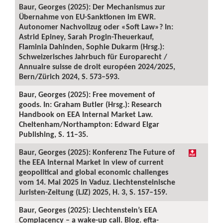
Baur, Georges (2025): Der Mechanismus zur
Übernahme von EU-Sanktionen im EWR.
Autonomer Nachvollzug oder «Soft Law»? In:
Astrid Epiney, Sarah Progin-Theuerkauf,
Flaminia Dahinden, Sophie Dukarm (Hrsg.):
Schweizerisches Jahrbuch für Europarecht /
Annuaire suisse de droit européen 2024/2025,
Bern/Zürich 2024, S. 573–593.
Baur, Georges (2025): Free movement of
goods. In: Graham Butler (Hrsg.): Research
Handbook on EEA Internal Market Law.
Cheltenham/Northampton: Edward Elgar
Publishing, S. 11–35.
Baur, Georges (2025): Konferenz The Future of
the EEA Internal Market in view of current
geopolitical and global economic challenges
vom 14. Mai 2025 in Vaduz. Liechtensteinische
Juristen-Zeitung (LJZ) 2025, H. 3, S. 157–159.
Baur, Georges (2025): Liechtenstein’s EEA
Complacency – a wake-up call. Blog. efta-