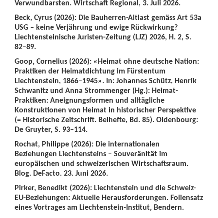
Verwundbarsten. Wirtschaft Regional, 3. Juli 2026.
Beck, Cyrus (2026): Die Bauherren-Altlast gemäss Art 53a
USG – keine Verjährung und ewige Rückwirkung?
Liechtensteinische Juristen-Zeitung (LJZ) 2026, H. 2, S.
82–89.
Goop, Cornelius (2026): «Heimat ohne deutsche Nation:
Praktiken der Heimatdichtung im Fürstentum
Liechtenstein, 1866–1945». In: Johannes Schütz, Henrik
Schwanitz und Anna Strommenger (Hg.): Heimat-
Praktiken: Aneignungsformen und alltägliche
Konstruktionen von Heimat in historischer Perspektive
(= Historische Zeitschrift. Beihefte, Bd. 85). Oldenbourg:
De Gruyter, S. 93–114.
Rochat, Philippe (2026): Die internationalen
Beziehungen Liechtensteins – Souveränität im
europäischen und schweizerischen Wirtschaftsraum.
Blog. DeFacto. 23. Juni 2026.
Pirker, Benedikt (2026): Liechtenstein und die Schweiz-
EU-Beziehungen: Aktuelle Herausforderungen. Foliensatz
eines Vortrages am Liechtenstein-Institut, Bendern.