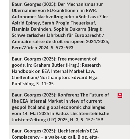
Baur, Georges (2025): Der Mechanismus zur
Übernahme von EU-Sanktionen im EWR.
Autonomer Nachvollzug oder «Soft Law»? In:
Astrid Epiney, Sarah Progin-Theuerkauf,
Flaminia Dahinden, Sophie Dukarm (Hrsg.):
Schweizerisches Jahrbuch für Europarecht /
Annuaire suisse de droit européen 2024/2025,
Bern/Zürich 2024, S. 573–593.
Baur, Georges (2025): Free movement of
goods. In: Graham Butler (Hrsg.): Research
Handbook on EEA Internal Market Law.
Cheltenham/Northampton: Edward Elgar
Publishing, S. 11–35.
Baur, Georges (2025): Konferenz The Future of
the EEA Internal Market in view of current
geopolitical and global economic challenges
vom 14. Mai 2025 in Vaduz. Liechtensteinische
Juristen-Zeitung (LJZ) 2025, H. 3, S. 157–159.
Baur, Georges (2025): Liechtenstein’s EEA
Complacency – a wake-up call. Blog. efta-