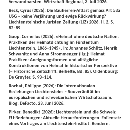
Verwundbarsten. Wirtschaft Regional, 3. Juli 2026.
Beck, Cyrus (2026): Die Bauherren-Altlast gemäss Art 53a
USG – keine Verjährung und ewige Rückwirkung?
Liechtensteinische Juristen-Zeitung (LJZ) 2026, H. 2, S.
82–89.
Goop, Cornelius (2026): «Heimat ohne deutsche Nation:
Praktiken der Heimatdichtung im Fürstentum
Liechtenstein, 1866–1945». In: Johannes Schütz, Henrik
Schwanitz und Anna Strommenger (Hg.): Heimat-
Praktiken: Aneignungsformen und alltägliche
Konstruktionen von Heimat in historischer Perspektive
(= Historische Zeitschrift. Beihefte, Bd. 85). Oldenbourg:
De Gruyter, S. 93–114.
Rochat, Philippe (2026): Die internationalen
Beziehungen Liechtensteins – Souveränität im
europäischen und schweizerischen Wirtschaftsraum.
Blog. DeFacto. 23. Juni 2026.
Pirker, Benedikt (2026): Liechtenstein und die Schweiz-
EU-Beziehungen: Aktuelle Herausforderungen. Foliensatz
eines Vortrages am Liechtenstein-Institut, Bendern.