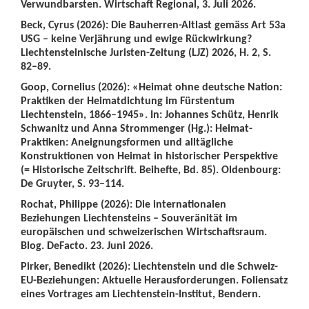
Verwundbarsten. Wirtschaft Regional, 3. Juli 2026.
Beck, Cyrus (2026): Die Bauherren-Altlast gemäss Art 53a
USG – keine Verjährung und ewige Rückwirkung?
Liechtensteinische Juristen-Zeitung (LJZ) 2026, H. 2, S.
82–89.
Goop, Cornelius (2026): «Heimat ohne deutsche Nation:
Praktiken der Heimatdichtung im Fürstentum
Liechtenstein, 1866–1945». In: Johannes Schütz, Henrik
Schwanitz und Anna Strommenger (Hg.): Heimat-
Praktiken: Aneignungsformen und alltägliche
Konstruktionen von Heimat in historischer Perspektive
(= Historische Zeitschrift. Beihefte, Bd. 85). Oldenbourg:
De Gruyter, S. 93–114.
Rochat, Philippe (2026): Die internationalen
Beziehungen Liechtensteins – Souveränität im
europäischen und schweizerischen Wirtschaftsraum.
Blog. DeFacto. 23. Juni 2026.
Pirker, Benedikt (2026): Liechtenstein und die Schweiz-
EU-Beziehungen: Aktuelle Herausforderungen. Foliensatz
eines Vortrages am Liechtenstein-Institut, Bendern.