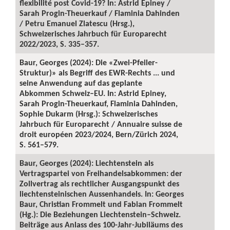
flexibilité post Covid-19? In: Astrid Epiney /
Sarah Progin-Theuerkauf / Flaminia Dahinden
/ Petru Emanuel Zlatescu (Hrsg.),
Schweizerisches Jahrbuch für Europarecht
2022/2023, S. 335–357.
Baur, Georges (2024): Die «Zwei-Pfeiler-
Struktur)» als Begriff des EWR-Rechts ... und
seine Anwendung auf das geplante
Abkommen Schweiz–EU. In: Astrid Epiney,
Sarah Progin-Theuerkauf, Flaminia Dahinden,
Sophie Dukarm (Hrsg.): Schweizerisches
Jahrbuch für Europarecht / Annuaire suisse de
droit européen 2023/2024, Bern/Zürich 2024,
S. 561–579.
Baur, Georges (2024): Liechtenstein als
Vertragspartei von Freihandelsabkommen: der
Zollvertrag als rechtlicher Ausgangspunkt des
liechtensteinischen Aussenhandels. In: Georges
Baur, Christian Frommelt und Fabian Frommelt
(Hg.): Die Beziehungen Liechtenstein–Schweiz.
Beiträge aus Anlass des 100-Jahr-Jubiläums des