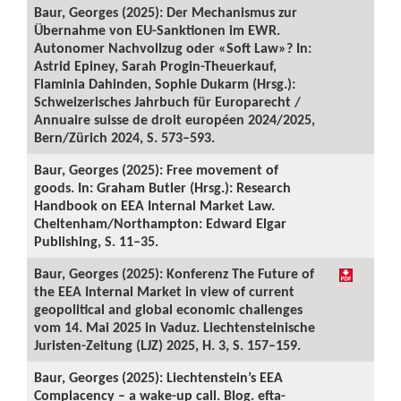
Baur, Georges (2025): Der Mechanismus zur
Übernahme von EU-Sanktionen im EWR.
Autonomer Nachvollzug oder «Soft Law»? In:
Astrid Epiney, Sarah Progin-Theuerkauf,
Flaminia Dahinden, Sophie Dukarm (Hrsg.):
Schweizerisches Jahrbuch für Europarecht /
Annuaire suisse de droit européen 2024/2025,
Bern/Zürich 2024, S. 573–593.
Baur, Georges (2025): Free movement of
goods. In: Graham Butler (Hrsg.): Research
Handbook on EEA Internal Market Law.
Cheltenham/Northampton: Edward Elgar
Publishing, S. 11–35.
Baur, Georges (2025): Konferenz The Future of
the EEA Internal Market in view of current
geopolitical and global economic challenges
vom 14. Mai 2025 in Vaduz. Liechtensteinische
Juristen-Zeitung (LJZ) 2025, H. 3, S. 157–159.
Baur, Georges (2025): Liechtenstein’s EEA
Complacency – a wake-up call. Blog. efta-