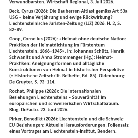
Verwundbarsten. Wirtschaft Regional, 3. Juli 2026.
Beck, Cyrus (2026): Die Bauherren-Altlast gemäss Art 53a
USG – keine Verjährung und ewige Rückwirkung?
Liechtensteinische Juristen-Zeitung (LJZ) 2026, H. 2, S.
82–89.
Goop, Cornelius (2026): «Heimat ohne deutsche Nation:
Praktiken der Heimatdichtung im Fürstentum
Liechtenstein, 1866–1945». In: Johannes Schütz, Henrik
Schwanitz und Anna Strommenger (Hg.): Heimat-
Praktiken: Aneignungsformen und alltägliche
Konstruktionen von Heimat in historischer Perspektive
(= Historische Zeitschrift. Beihefte, Bd. 85). Oldenbourg:
De Gruyter, S. 93–114.
Rochat, Philippe (2026): Die internationalen
Beziehungen Liechtensteins – Souveränität im
europäischen und schweizerischen Wirtschaftsraum.
Blog. DeFacto. 23. Juni 2026.
Pirker, Benedikt (2026): Liechtenstein und die Schweiz-
EU-Beziehungen: Aktuelle Herausforderungen. Foliensatz
eines Vortrages am Liechtenstein-Institut, Bendern.