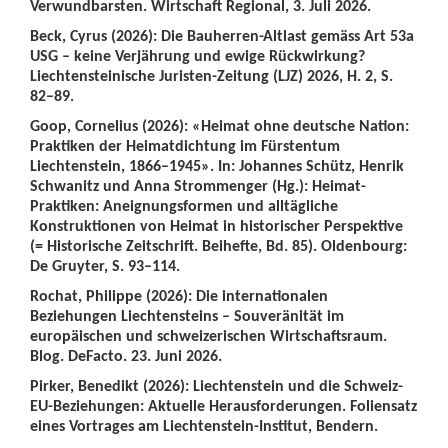
Verwundbarsten. Wirtschaft Regional, 3. Juli 2026.
Beck, Cyrus (2026): Die Bauherren-Altlast gemäss Art 53a
USG – keine Verjährung und ewige Rückwirkung?
Liechtensteinische Juristen-Zeitung (LJZ) 2026, H. 2, S.
82–89.
Goop, Cornelius (2026): «Heimat ohne deutsche Nation:
Praktiken der Heimatdichtung im Fürstentum
Liechtenstein, 1866–1945». In: Johannes Schütz, Henrik
Schwanitz und Anna Strommenger (Hg.): Heimat-
Praktiken: Aneignungsformen und alltägliche
Konstruktionen von Heimat in historischer Perspektive
(= Historische Zeitschrift. Beihefte, Bd. 85). Oldenbourg:
De Gruyter, S. 93–114.
Rochat, Philippe (2026): Die internationalen
Beziehungen Liechtensteins – Souveränität im
europäischen und schweizerischen Wirtschaftsraum.
Blog. DeFacto. 23. Juni 2026.
Pirker, Benedikt (2026): Liechtenstein und die Schweiz-
EU-Beziehungen: Aktuelle Herausforderungen. Foliensatz
eines Vortrages am Liechtenstein-Institut, Bendern.