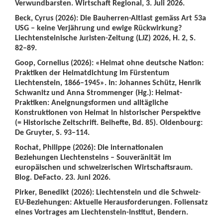
Verwundbarsten. Wirtschaft Regional, 3. Juli 2026.
Beck, Cyrus (2026): Die Bauherren-Altlast gemäss Art 53a
USG – keine Verjährung und ewige Rückwirkung?
Liechtensteinische Juristen-Zeitung (LJZ) 2026, H. 2, S.
82–89.
Goop, Cornelius (2026): «Heimat ohne deutsche Nation:
Praktiken der Heimatdichtung im Fürstentum
Liechtenstein, 1866–1945». In: Johannes Schütz, Henrik
Schwanitz und Anna Strommenger (Hg.): Heimat-
Praktiken: Aneignungsformen und alltägliche
Konstruktionen von Heimat in historischer Perspektive
(= Historische Zeitschrift. Beihefte, Bd. 85). Oldenbourg:
De Gruyter, S. 93–114.
Rochat, Philippe (2026): Die internationalen
Beziehungen Liechtensteins – Souveränität im
europäischen und schweizerischen Wirtschaftsraum.
Blog. DeFacto. 23. Juni 2026.
Pirker, Benedikt (2026): Liechtenstein und die Schweiz-
EU-Beziehungen: Aktuelle Herausforderungen. Foliensatz
eines Vortrages am Liechtenstein-Institut, Bendern.