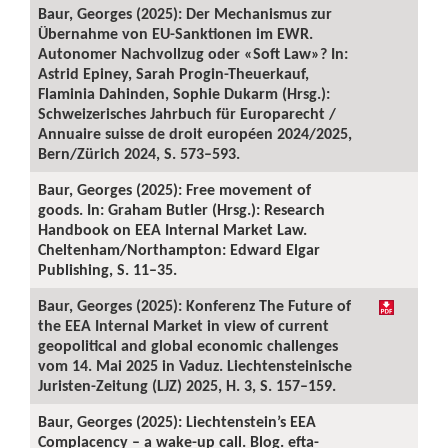
Baur, Georges (2025): Der Mechanismus zur
Übernahme von EU-Sanktionen im EWR.
Autonomer Nachvollzug oder «Soft Law»? In:
Astrid Epiney, Sarah Progin-Theuerkauf,
Flaminia Dahinden, Sophie Dukarm (Hrsg.):
Schweizerisches Jahrbuch für Europarecht /
Annuaire suisse de droit européen 2024/2025,
Bern/Zürich 2024, S. 573–593.
Baur, Georges (2025): Free movement of
goods. In: Graham Butler (Hrsg.): Research
Handbook on EEA Internal Market Law.
Cheltenham/Northampton: Edward Elgar
Publishing, S. 11–35.
Baur, Georges (2025): Konferenz The Future of
the EEA Internal Market in view of current
geopolitical and global economic challenges
vom 14. Mai 2025 in Vaduz. Liechtensteinische
Juristen-Zeitung (LJZ) 2025, H. 3, S. 157–159.
Baur, Georges (2025): Liechtenstein’s EEA
Complacency – a wake-up call. Blog. efta-