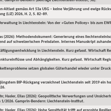
ren-Altlast gemäss Art 53a USG – keine Verjährung und ewige Rüc
ng (LJZ) 2026, H. 2, S. 82–89.
 Verwaltung in Liechtenstein: Von der «Guten Policey» bis zum EWR
as (2026): Methodendokument: Generierung eines liechtensteinisc
rend auf schweizerischen Preisdaten. Internes Manuskript zuhanden
ftigungsentwicklung in Liechtenstein. Kurz gefasst. Wirtschaft Reg
nktureinflüsse und Abhängigkeiten. Kurz gefasst. Wirtschaft Region
rkettenprobleme setzen globalen Güterhandel wieder unter Druck. 
z jüngstem BIP-Rückgang verzeichnet Liechtenstein seit 2019 ein 
026.
in; Hasler, Elias (2026): Geopolitische Verwerfungen und Unsicherh
us 1/2026. Gamprin-Bendern: Liechtenstein-Institut.
; Hasler, Elias (2026): Hohe Sensitivität trifft auf erprobte Resilie