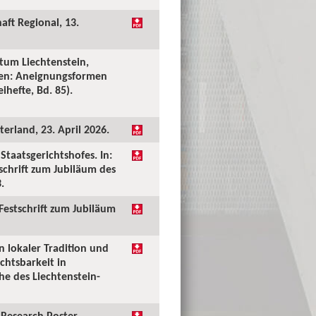
aft Regional, 13.
tum Liechtenstein,
ken: Aneignungsformen
ihefte, Bd. 85).
erland, 23. April 2026.
taatsgerichtshofes. In:
tschrift zum Jubiläum des
.
 Festschrift zum Jubiläum
n lokaler Tradition und
chtsbarkeit in
he des Liechtenstein-
Research Poster.