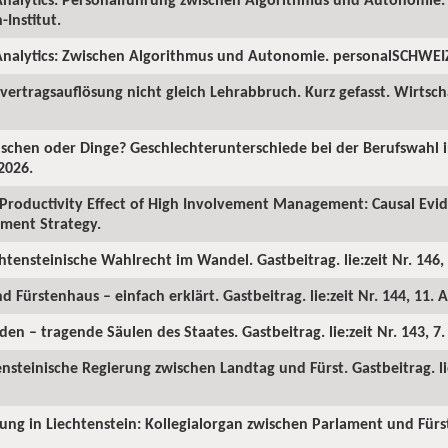
Institut.
nalytics: Zwischen Algorithmus und Autonomie. personalSCHWEIZ.
ertragsauflösung nicht gleich Lehrabbruch. Kurz gefasst. Wirtscha
chen oder Dinge? Geschlechterunterschiede bei der Berufswahl in
2026.
Productivity Effect of High Involvement Management: Causal Ev
ment Strategy.
chtensteinische Wahlrecht im Wandel. Gastbeitrag. lie:zeit Nr. 146, 
d Fürstenhaus – einfach erklärt. Gastbeitrag. lie:zeit Nr. 144, 11. A
en – tragende Säulen des Staates. Gastbeitrag. lie:zeit Nr. 143, 7
ensteinische Regierung zwischen Landtag und Fürst. Gastbeitrag. lie
rung in Liechtenstein: Kollegialorgan zwischen Parlament und Fürst