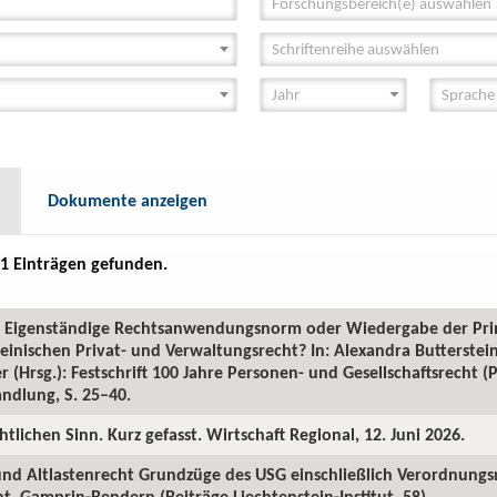
Forschungsbereich(e) auswählen
Schriftenreihe auswählen
Dokumente anzeigen
1 Einträgen gefunden.
GR: Eigenständige Rechtsanwendungsnorm oder Wiedergabe der Pr
inischen Privat- und Verwaltungsrecht? In: Alexandra Butterstein
 (Hrsg.): Festschrift 100 Jahre Personen- und Gesellschaftsrecht 
ndlung, S. 25–40.
htlichen Sinn. Kurz gefasst. Wirtschaft Regional, 12. Juni 2026.
 und Altlastenrecht Grundzüge des USG einschließlich Verordnungs
. Gamprin-Bendern (Beiträge Liechtenstein-Institut, 58).