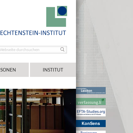
RSONEN
INSTITUT
KonSens