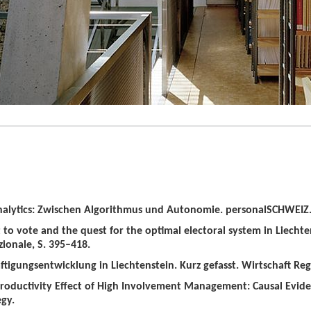
alytics: Zwischen Algorithmus und Autonomie. personalSCHWEIZ. 
t to vote and the quest for the optimal electoral system in Liechten
zionale, S. 395–418.
tigungsentwicklung in Liechtenstein. Kurz gefasst. Wirtschaft Regio
roductivity Effect of High Involvement Management: Causal Evid
gy.