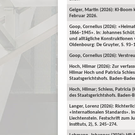
Geiger, Martin (2026): KI-Boom 
Februar 2026.
Goop, Cornelius (2026): «Heima
1866–1945». In: Johannes Schü
und alltägliche Konstruktionen v
Oldenbourg: De Gruyter, S. 93–
Goop, Cornelius (2026): Verstre
Hoch, Hilmar (2026): Zur verfas
Hilmar Hoch und Patricia Schiess
Staatsgerichtshofs. Baden-Baden:
Hoch, Hilmar; Schiess, Patricia 
des Staatsgerichtshofs. Baden-Ba
Langer, Lorenz (2026): Richterl
«internationalen Standards». In:
Liechtenstein. Festschrift zum 
Instituts, 2), S. 245–274.
Lehmann, Johannes (2026): HR-A