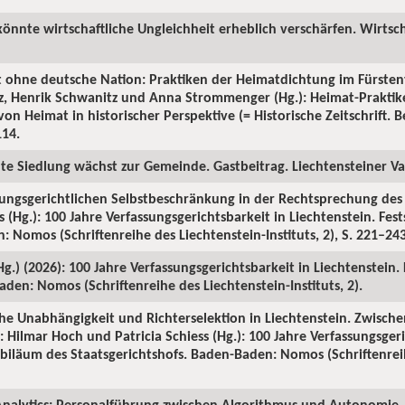
könnte wirtschaftliche Ungleichheit erheblich verschärfen. Wirtsch
t ohne deutsche Nation: Praktiken der Heimatdichtung im Fürsten
tz, Henrik Schwanitz und Anna Strommenger (Hg.): Heimat-Prakti
on Heimat in historischer Perspektive (= Historische Zeitschrift. Be
114.
ute Siedlung wächst zur Gemeinde. Gastbeitrag. Liechtensteiner Vat
sungsgerichtlichen Selbstbeschränkung in der Rechtsprechung des S
 (Hg.): 100 Jahre Verfassungsgerichtsbarkeit in Liechtenstein. Fes
 Nomos (Schriftenreihe des Liechtenstein-Instituts, 2), S. 221–243
(Hg.) (2026): 100 Jahre Verfassungsgerichtsbarkeit in Liechtenstein.
den: Nomos (Schriftenreihe des Liechtenstein-Instituts, 2).
iche Unabhängigkeit und Richterselektion in Liechtenstein. Zwische
 Hilmar Hoch und Patricia Schiess (Hg.): 100 Jahre Verfassungsgeri
Jubiläum des Staatsgerichtshofs. Baden-Baden: Nomos (Schriftenrei
nalytics: Personalführung zwischen Algorithmus und Autonomie. 