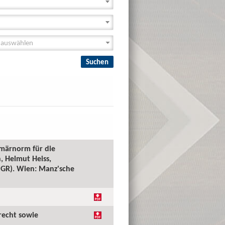
imärnorm für die
, Helmut Heiss,
(PGR). Wien: Manz'sche
recht sowie