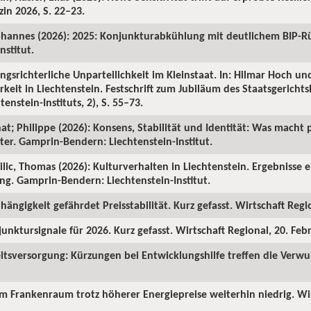
in 2026, S. 22–23.
ohannes (2026): 2025: Konjunkturabkühlung mit deutlichem BIP-R
nstitut.
ngsrichterliche Unparteilichkeit im Kleinstaat. In: Hilmar Hoch und
rkeit in Liechtenstein. Festschrift zum Jubiläum des Staatsgericht
enstein-Instituts, 2), S. 55–73.
hat; Philippe (2026): Konsens, Stabilität und Identität: Was macht p
ter. Gamprin-Bendern: Liechtenstein-Institut.
Milic, Thomas (2026): Kulturverhalten in Liechtenstein. Ergebnisse 
ng. Gamprin-Bendern: Liechtenstein-Institut.
hängigkeit gefährdet Preisstabilität. Kurz gefasst. Wirtschaft Regi
junktursignale für 2026. Kurz gefasst. Wirtschaft Regional, 20. Feb
itsversorgung: Kürzungen bei Entwicklungshilfe treffen die Verw
 im Frankenraum trotz höherer Energiepreise weiterhin niedrig. Wi