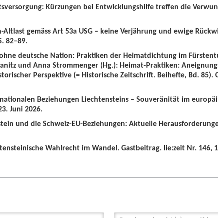
tsversorgung: Kürzungen bei Entwicklungshilfe treffen die Verwun
n-Altlast gemäss Art 53a USG – keine Verjährung und ewige Rückw
S. 82–89.
 ohne deutsche Nation: Praktiken der Heimatdichtung im Fürstent
wanitz und Anna Strommenger (Hg.): Heimat-Praktiken: Aneignung
orischer Perspektive (= Historische Zeitschrift. Beihefte, Bd. 85).
ernationalen Beziehungen Liechtensteins – Souveränität im europä
3. Juni 2026.
nstein und die Schweiz-EU-Beziehungen: Aktuelle Herausforderunge
tensteinische Wahlrecht im Wandel. Gastbeitrag. lie:zeit Nr. 146, 1