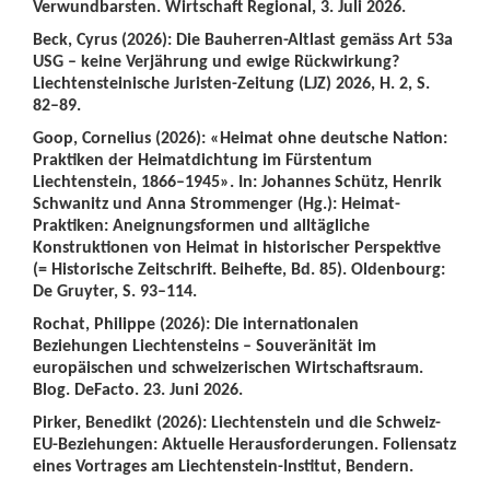
Verwundbarsten. Wirtschaft Regional, 3. Juli 2026.
Beck, Cyrus (2026): Die Bauherren-Altlast gemäss Art 53a
USG – keine Verjährung und ewige Rückwirkung?
Liechtensteinische Juristen-Zeitung (LJZ) 2026, H. 2, S.
82–89.
Goop, Cornelius (2026): «Heimat ohne deutsche Nation:
Praktiken der Heimatdichtung im Fürstentum
Liechtenstein, 1866–1945». In: Johannes Schütz, Henrik
Schwanitz und Anna Strommenger (Hg.): Heimat-
Praktiken: Aneignungsformen und alltägliche
Konstruktionen von Heimat in historischer Perspektive
(= Historische Zeitschrift. Beihefte, Bd. 85). Oldenbourg:
De Gruyter, S. 93–114.
Rochat, Philippe (2026): Die internationalen
Beziehungen Liechtensteins – Souveränität im
europäischen und schweizerischen Wirtschaftsraum.
Blog. DeFacto. 23. Juni 2026.
Pirker, Benedikt (2026): Liechtenstein und die Schweiz-
EU-Beziehungen: Aktuelle Herausforderungen. Foliensatz
eines Vortrages am Liechtenstein-Institut, Bendern.