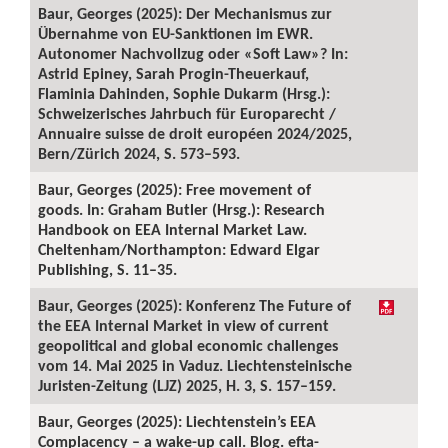
Baur, Georges (2025): Der Mechanismus zur
Übernahme von EU-Sanktionen im EWR.
Autonomer Nachvollzug oder «Soft Law»? In:
Astrid Epiney, Sarah Progin-Theuerkauf,
Flaminia Dahinden, Sophie Dukarm (Hrsg.):
Schweizerisches Jahrbuch für Europarecht /
Annuaire suisse de droit européen 2024/2025,
Bern/Zürich 2024, S. 573–593.
Baur, Georges (2025): Free movement of
goods. In: Graham Butler (Hrsg.): Research
Handbook on EEA Internal Market Law.
Cheltenham/Northampton: Edward Elgar
Publishing, S. 11–35.
Baur, Georges (2025): Konferenz The Future of
the EEA Internal Market in view of current
geopolitical and global economic challenges
vom 14. Mai 2025 in Vaduz. Liechtensteinische
Juristen-Zeitung (LJZ) 2025, H. 3, S. 157–159.
Baur, Georges (2025): Liechtenstein’s EEA
Complacency – a wake-up call. Blog. efta-