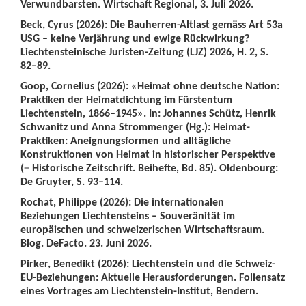
Verwundbarsten. Wirtschaft Regional, 3. Juli 2026.
Beck, Cyrus (2026): Die Bauherren-Altlast gemäss Art 53a
USG – keine Verjährung und ewige Rückwirkung?
Liechtensteinische Juristen-Zeitung (LJZ) 2026, H. 2, S.
82–89.
Goop, Cornelius (2026): «Heimat ohne deutsche Nation:
Praktiken der Heimatdichtung im Fürstentum
Liechtenstein, 1866–1945». In: Johannes Schütz, Henrik
Schwanitz und Anna Strommenger (Hg.): Heimat-
Praktiken: Aneignungsformen und alltägliche
Konstruktionen von Heimat in historischer Perspektive
(= Historische Zeitschrift. Beihefte, Bd. 85). Oldenbourg:
De Gruyter, S. 93–114.
Rochat, Philippe (2026): Die internationalen
Beziehungen Liechtensteins – Souveränität im
europäischen und schweizerischen Wirtschaftsraum.
Blog. DeFacto. 23. Juni 2026.
Pirker, Benedikt (2026): Liechtenstein und die Schweiz-
EU-Beziehungen: Aktuelle Herausforderungen. Foliensatz
eines Vortrages am Liechtenstein-Institut, Bendern.