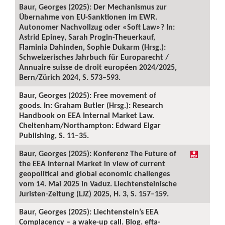
Baur, Georges (2025): Der Mechanismus zur
Übernahme von EU-Sanktionen im EWR.
Autonomer Nachvollzug oder «Soft Law»? In:
Astrid Epiney, Sarah Progin-Theuerkauf,
Flaminia Dahinden, Sophie Dukarm (Hrsg.):
Schweizerisches Jahrbuch für Europarecht /
Annuaire suisse de droit européen 2024/2025,
Bern/Zürich 2024, S. 573–593.
Baur, Georges (2025): Free movement of
goods. In: Graham Butler (Hrsg.): Research
Handbook on EEA Internal Market Law.
Cheltenham/Northampton: Edward Elgar
Publishing, S. 11–35.
Baur, Georges (2025): Konferenz The Future of
the EEA Internal Market in view of current
geopolitical and global economic challenges
vom 14. Mai 2025 in Vaduz. Liechtensteinische
Juristen-Zeitung (LJZ) 2025, H. 3, S. 157–159.
Baur, Georges (2025): Liechtenstein’s EEA
Complacency – a wake-up call. Blog. efta-